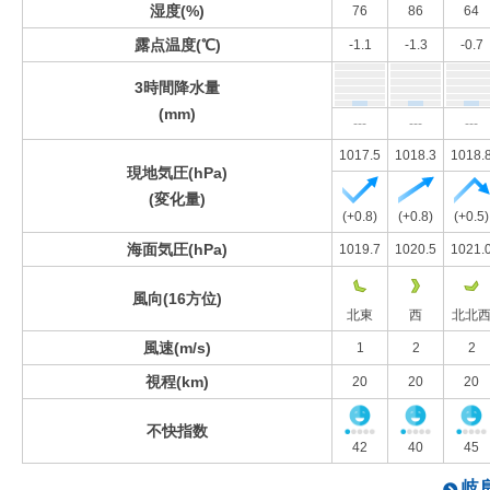
湿度(%)
76
86
64
露点温度(℃)
-1.1
-1.3
-0.7
3時間降水量
(mm)
---
---
---
1017.5
1018.3
1018.
現地気圧(hPa)
(変化量)
(+0.8)
(+0.8)
(+0.5)
海面気圧(hPa)
1019.7
1020.5
1021.
風向(16方位)
北東
西
北北
風速(m/s)
1
2
2
視程(km)
20
20
20
不快指数
42
40
45
岐阜