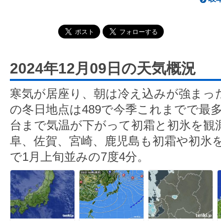
2024年12月09日の天気概況
寒気が居座り、朝は冷え込みが強まっ
の冬日地点は489で今季これまでで最
台まで気温が下がって初霜と初氷を観
阜、佐賀、宮崎、鹿児島も初霜や初氷
で1月上旬並みの7度4分。