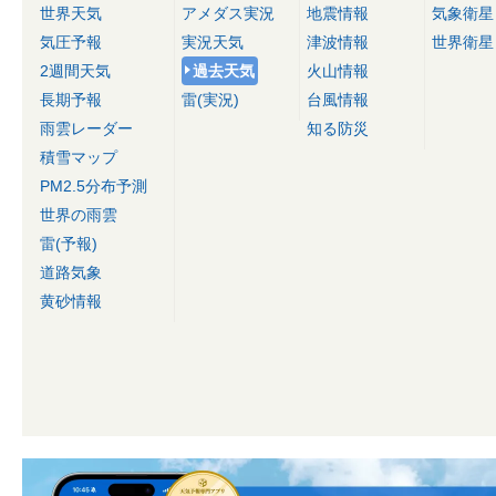
世界天気
アメダス実況
地震情報
気象衛星
気圧予報
実況天気
津波情報
世界衛星
2週間天気
過去天気
火山情報
長期予報
雷(実況)
台風情報
雨雲レーダー
知る防災
積雪マップ
PM2.5分布予測
世界の雨雲
雷(予報)
道路気象
黄砂情報