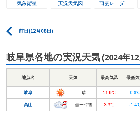
気象衛星
実況天気図
雨雲レーダー
前日(12月08日)
岐阜県各地の実況天気
(2024年1
地点名
天気
最高気温
最低気
岐阜
晴
11.9℃
0.6
高山
曇一時雪
3.3℃
-1.4