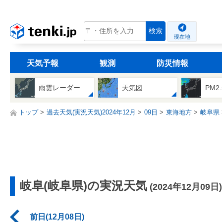
tenki.jp
検索
現在地
天気予報
観測
防災情報
雨雲レーダー
天気図
PM2
トップ
過去天気(実況天気)2024年12月
09日
東海地方
岐阜県
岐阜(岐阜県)の実況天気
(2024年12月09日)
前日(12月08日)