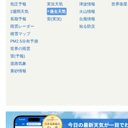
気圧予報
実況天気
津波情報
世界衛星
2週間天気
過去天気
火山情報
長期予報
雷(実況)
台風情報
雨雲レーダー
知る防災
積雪マップ
PM2.5分布予測
世界の雨雲
雷(予報)
道路気象
黄砂情報