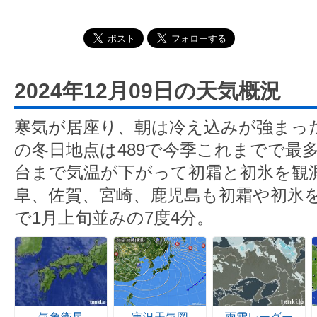
2024年12月09日の天気概況
寒気が居座り、朝は冷え込みが強まっ
の冬日地点は489で今季これまでで最
台まで気温が下がって初霜と初氷を観
阜、佐賀、宮崎、鹿児島も初霜や初氷
で1月上旬並みの7度4分。