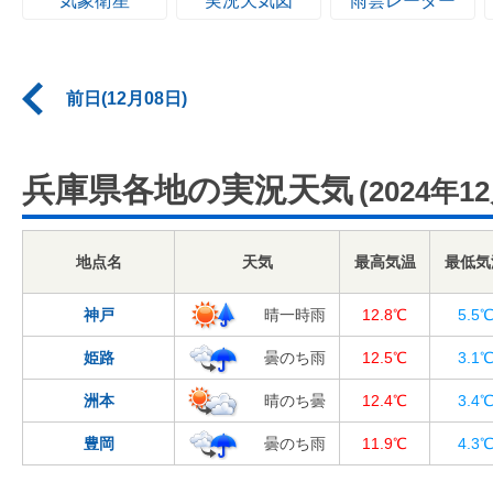
気象衛星
実況天気図
雨雲レーダー
前日(12月08日)
兵庫県各地の実況天気
(2024年1
地点名
天気
最高気温
最低気
神戸
晴一時雨
12.8℃
5.5
姫路
曇のち雨
12.5℃
3.1
洲本
晴のち曇
12.4℃
3.4
豊岡
曇のち雨
11.9℃
4.3