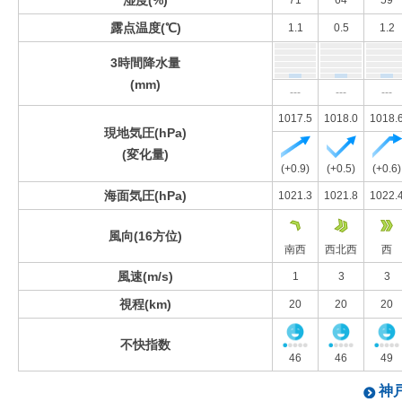
湿度(%)
71
64
59
露点温度(℃)
1.1
0.5
1.2
3時間降水量
(mm)
---
---
---
1017.5
1018.0
1018.
現地気圧(hPa)
(変化量)
(+0.9)
(+0.5)
(+0.6)
海面気圧(hPa)
1021.3
1021.8
1022.
風向(16方位)
南西
西北西
西
風速(m/s)
1
3
3
視程(km)
20
20
20
不快指数
46
46
49
神戸