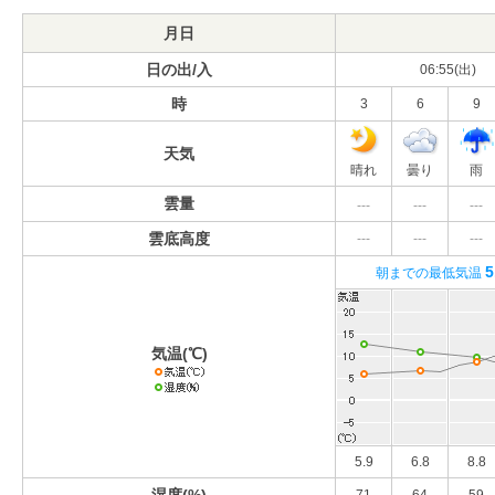
月日
日の出/入
06:55(出)
時
3
6
9
天気
晴れ
曇り
雨
雲量
---
---
---
雲底高度
---
---
---
5
朝までの最低気温
気温(℃)
5.9
6.8
8.8