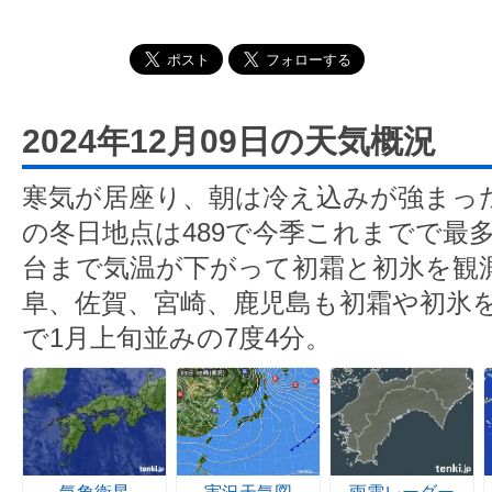
2024年12月09日の天気概況
寒気が居座り、朝は冷え込みが強まっ
の冬日地点は489で今季これまでで最
台まで気温が下がって初霜と初氷を観
阜、佐賀、宮崎、鹿児島も初霜や初氷
で1月上旬並みの7度4分。