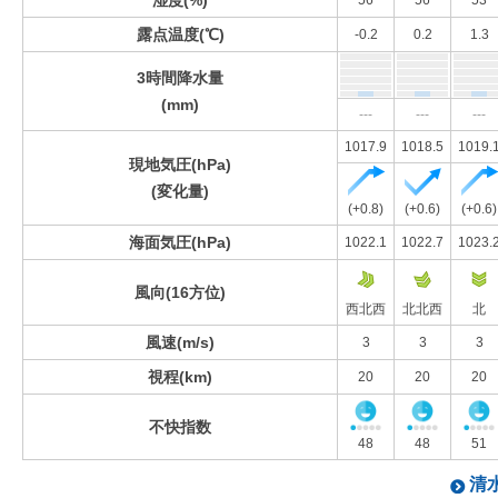
湿度(%)
56
56
53
露点温度(℃)
-0.2
0.2
1.3
3時間降水量
(mm)
---
---
---
1017.9
1018.5
1019.
現地気圧(hPa)
(変化量)
(+0.8)
(+0.6)
(+0.6)
海面気圧(hPa)
1022.1
1022.7
1023.
風向(16方位)
西北西
北北西
北
風速(m/s)
3
3
3
視程(km)
20
20
20
不快指数
48
48
51
清水