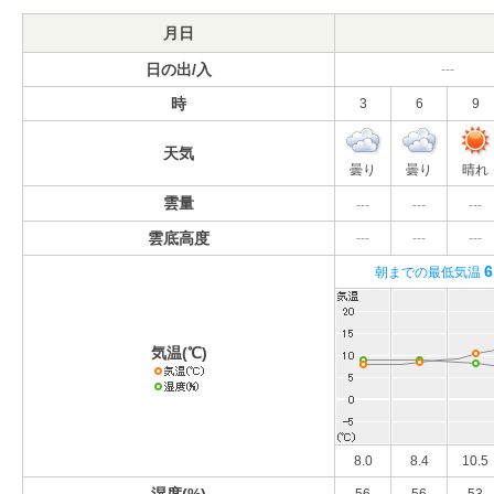
月日
日の出/入
---
時
3
6
9
天気
曇り
曇り
晴れ
雲量
---
---
---
雲底高度
---
---
---
6
朝までの最低気温
気温(℃)
8.0
8.4
10.5