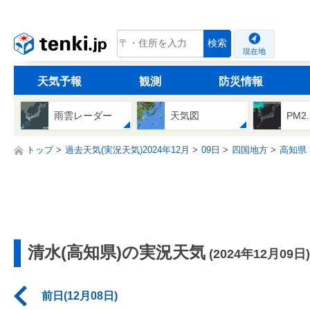
tenki.jp
検索
現在地
天気予報
観測
防災情報
雨雲レーダー
天気図
PM2
トップ
過去天気(実況天気)2024年12月
09日
四国地方
高知県
清水(高知県)の実況天気
(2024年12月09日)
前日(12月08日)