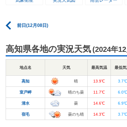
気象衛星
実況天気図
雨雲レーダー
前日(12月08日)
高知県各地の実況天気
(2024年1
地点名
天気
最高気温
最低気
高知
晴
13.9℃
3.7
室戸岬
晴のち曇
11.7℃
6.0
清水
曇
14.6℃
6.9
宿毛
曇のち晴
14.3℃
3.7