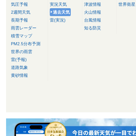
気圧予報
実況天気
津波情報
世界衛星
2週間天気
過去天気
火山情報
長期予報
雷(実況)
台風情報
雨雲レーダー
知る防災
積雪マップ
PM2.5分布予測
世界の雨雲
雷(予報)
道路気象
黄砂情報