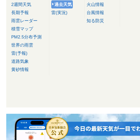
2週間天気
過去天気
火山情報
長期予報
雷(実況)
台風情報
雨雲レーダー
知る防災
積雪マップ
PM2.5分布予測
世界の雨雲
雷(予報)
道路気象
黄砂情報