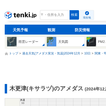
tenki.jp
検索
現在地
天気予報
観測
防災情報
雨雲レーダー
天気図
PM2
トップ
過去天気(アメダス実況・気温)2024年12月
10日
関東・
木更津(キサラヅ)のアメダス
(2024年12