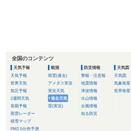
全国のコンテンツ
天気予報
観測
防災情報
天気図
天気予報
雨雲(過去)
警報・注意報
天気図
世界天気
アメダス実況
地震情報
気象衛星
気圧予報
実況天気
津波情報
世界衛星
2週間天気
過去天気
火山情報
長期予報
雷(実況)
台風情報
雨雲レーダー
知る防災
積雪マップ
PM2.5分布予測