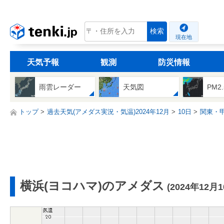
tenki.jp
検索
現在地
天気予報
観測
防災情報
雨雲レーダー
天気図
PM2
トップ
過去天気(アメダス実況・気温)2024年12月
10日
関東・
横浜(ヨコハマ)のアメダス
(2024年12月1