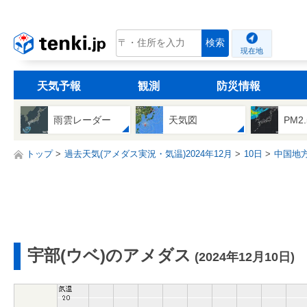
tenki.jp
検索
現在地
天気予報
観測
防災情報
雨雲レーダー
天気図
PM2
トップ
過去天気(アメダス実況・気温)2024年12月
10日
中国地
宇部(ウベ)のアメダス
(2024年12月10日)