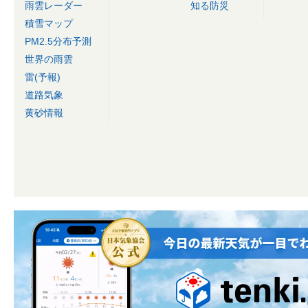
雨雲レーダー
知る防災
積雪マップ
PM2.5分布予測
世界の雨雲
雷(予報)
道路気象
黄砂情報