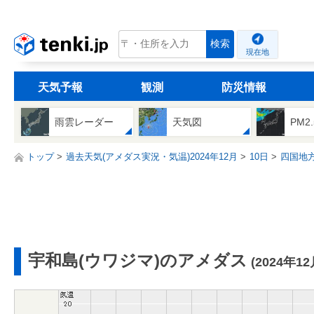
tenki.jp
検索
現在地
天気予報
観測
防災情報
雨雲レーダー
天気図
PM2
トップ
過去天気(アメダス実況・気温)2024年12月
10日
四国地
宇和島(ウワジマ)のアメダス
(2024年12