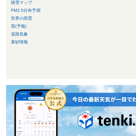
積雪マップ
PM2.5分布予測
世界の雨雲
雷(予報)
道路気象
黄砂情報