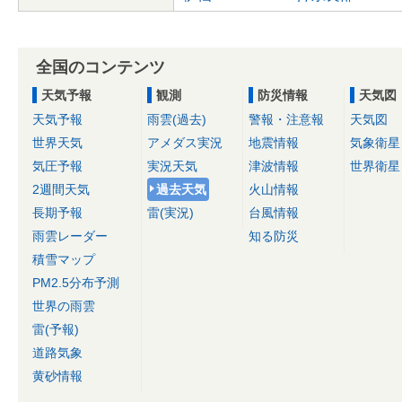
全国のコンテンツ
天気予報
観測
防災情報
天気図
天気予報
雨雲(過去)
警報・注意報
天気図
世界天気
アメダス実況
地震情報
気象衛星
気圧予報
実況天気
津波情報
世界衛星
2週間天気
過去天気
火山情報
長期予報
雷(実況)
台風情報
雨雲レーダー
知る防災
積雪マップ
PM2.5分布予測
世界の雨雲
雷(予報)
道路気象
黄砂情報