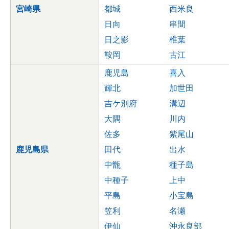
宮崎県
都城
西米良
日向
串間
日之影
椎葉
鞍岡
古江
鹿児島
喜入
輝北
加世田
吉ケ別府
溝辺
大隅
川内
佐多
紫尾山
鹿児島県
田代
出水
中甑
種子島
中種子
上中
平島
小宝島
笠利
名瀬
伊仙
沖永良部