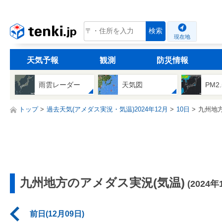
tenki.jp
検索
現在地
天気予報
観測
防災情報
雨雲レーダー
天気図
PM2
トップ
過去天気(アメダス実況・気温)2024年12月
10日
九州地
九州地方のアメダス実況(気温)
(2024年
前日(12月09日)