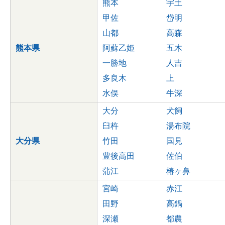
熊本
宇土
甲佐
岱明
山都
高森
熊本県
阿蘇乙姫
五木
一勝地
人吉
多良木
上
水俣
牛深
大分
犬飼
臼杵
湯布院
大分県
竹田
国見
豊後高田
佐伯
蒲江
椿ヶ鼻
宮崎
赤江
田野
高鍋
深瀬
都農