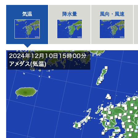
気温
降水量
風向・風速