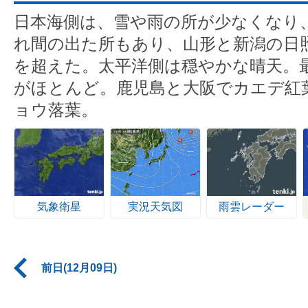
日本海側は、雪や雨の所が少なくなり
れ間の出た所もあり、山形と新潟の日照
を超えた。太平洋側は穏やかな晴天。
がほとんど。鹿児島と大阪でカエデ紅
ョウ落葉。
気象衛星
実況天気図
雨雲レーダー
前日(12月09日)