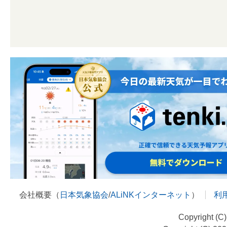
会社概要（
日本気象協会
/
ALiNKインターネット
）
利
Copyright (C