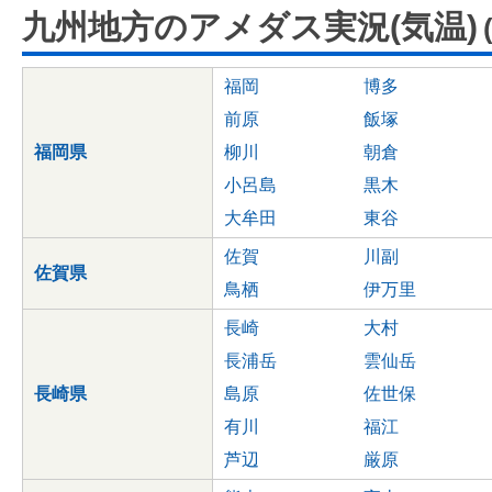
九州地方のアメダス実況(気温)
福岡
博多
前原
飯塚
福岡県
柳川
朝倉
小呂島
黒木
大牟田
東谷
佐賀
川副
佐賀県
鳥栖
伊万里
長崎
大村
長浦岳
雲仙岳
長崎県
島原
佐世保
有川
福江
芦辺
厳原