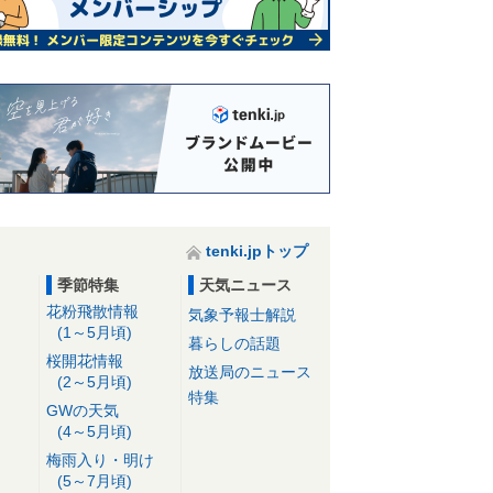
を伴う所も 太平洋側は冬晴れ 空
気の乾燥に注意
10日05:37
tenki.jpトップ
季節特集
天気ニュース
花粉飛散情報
気象予報士解説
(1～5月頃)
暮らしの話題
桜開花情報
放送局のニュース
(2～5月頃)
特集
GWの天気
(4～5月頃)
梅雨入り・明け
(5～7月頃)