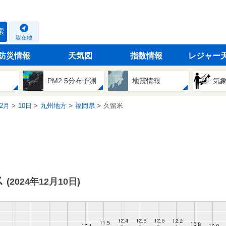
索
現在地
防災情報
天気図
指数情報
レジャー
PM2.5分布予測
地震情報
気
2月
10日
九州地方
福岡県
久留米
ス
(2024年12月10日)