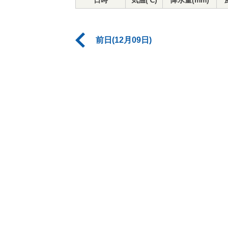
日時
気温(℃)
降水量(mm)
前日(12月09日)