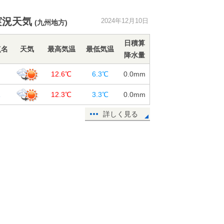
週末は冬の嵐 雪の範囲が拡大 太
平洋側でも警報級の大雪に 強い寒
実況天気
2024年12月10日
気が列島を覆う
(九州地方)
10日17:10
日積算
点名
天気
最高気温
最低気温
13日の近畿は広く雨 14日からは平
降水量
地でも雪 山沿いは積雪に 雪道運
岡
12.6℃
6.3℃
0.0
mm
転の注意点
10日16:18
塚
12.3℃
3.3℃
0.0
mm
明日11日から明後日12日は北海道で
詳しく見る
大雪の恐れ 寒さも強まり広く真冬
日に
10日16:02
エルニーニョ監視速報 「冬の間は
ラニーニャ現象時の特徴が明瞭」
寒さ厳しい冬へ
10日15:41
週末は強烈寒気で寒さの底に 全国
で雪エリア拡大 土曜は関東北部で