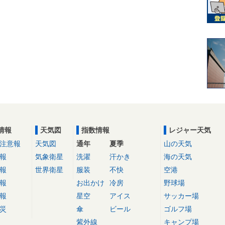
情報
天気図
指数情報
レジャー天気
注意報
天気図
通年
夏季
山の天気
報
気象衛星
洗濯
汗かき
海の天気
報
世界衛星
服装
不快
空港
報
お出かけ
冷房
野球場
報
星空
アイス
サッカー場
災
傘
ビール
ゴルフ場
紫外線
キャンプ場