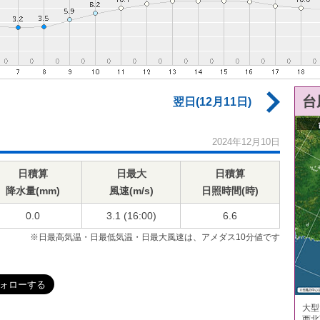
台
翌日(12月11日)
2024年12月10日
日積算
日最大
日積算
降水量(mm)
風速(m/s)
日照時間(時)
0.0
3.1 (16:00)
6.6
※日最高気温・日最低気温・日最大風速は、アメダス10分値です
大型
西北