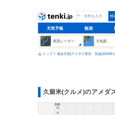
tenki.jp
検
天気予報
観測
雨雲レーダー
天気図
トップ
過去天気(アメダス実況・気温)2024年1
久留米(クルメ)のアメダ