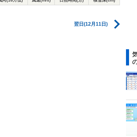
風向(16方位)
風速(m/s)
日照時間(分)
積雪深(cm)
翌日(12月11日)