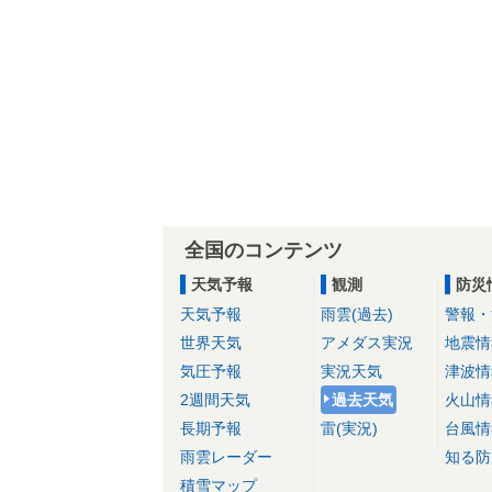
全国のコンテンツ
天気予報
観測
防災
天気予報
雨雲(過去)
警報・
世界天気
アメダス実況
地震情
気圧予報
実況天気
津波情
2週間天気
過去天気
火山情
長期予報
雷(実況)
台風情
雨雲レーダー
知る防
積雪マップ