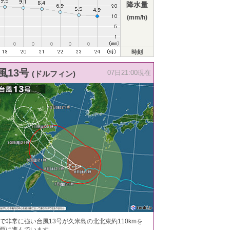
降水量
(mm/h)
時刻
風13号
(ドルフィン)
07日21:00現在
で非常に強い台風13号が久米島の北北東約110kmを
西に進んでいます