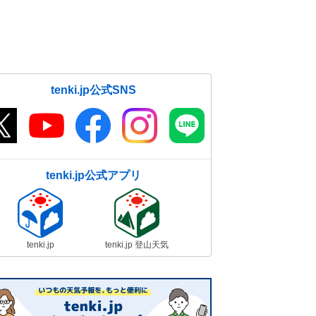
警報級大雪か
10日14:43
今日10日 師走らしい寒さ 明日11
日も北風冷たく 週末は真冬のよう
な寒さも
tenki.jp公式SNS
10日11:37
14日～15日は日本海側は大雪や吹
雪 警報級の大雪の恐れ 2週間天気
10日11:31
tenki.jp公式アプリ
関東地方は冬晴れ 空気の乾燥に注
意 13日は雨で年末年始の寒さ
10日10:23
10日の朝も冷え込み強まる 名古屋
tenki.jp
tenki.jp 登山天気
で初氷を観測 日中はこの時期らし
い寒さ続く
10日06:53
10日の天気 北陸などで雨や雪 雷