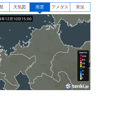
星
天気図
雨雲
アメダス
実況