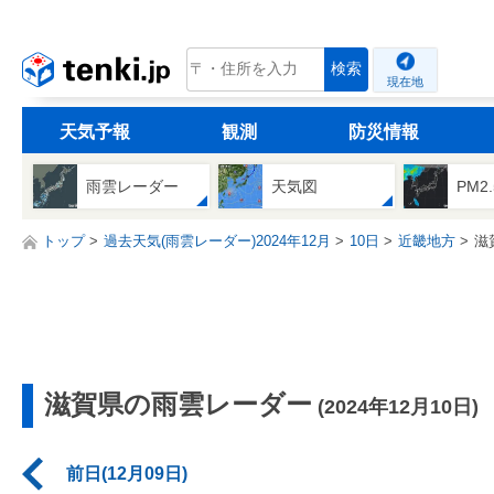
tenki.jp
検索
現在地
天気予報
観測
防災情報
雨雲レーダー
天気図
PM2
トップ
過去天気(雨雲レーダー)2024年12月
10日
近畿地方
滋
滋賀県の雨雲レーダー
(2024年12月10日)
前日(12月09日)