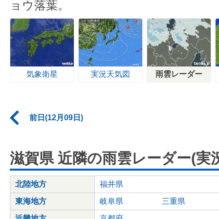
ョウ落葉。
気象衛星
実況天気図
雨雲レーダー
前日(12月09日)
滋賀県 近隣の雨雲レーダー(実況
北陸地方
福井県
東海地方
岐阜県
三重県
近畿地方
京都府