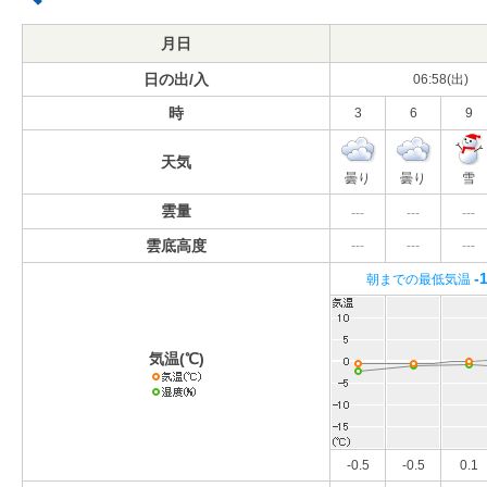
月日
日の出/入
06:58(出)
時
3
6
9
天気
曇り
曇り
雪
雲量
---
---
---
雲底高度
---
---
---
-
朝までの最低気温
気温(℃)
-0.5
-0.5
0.1