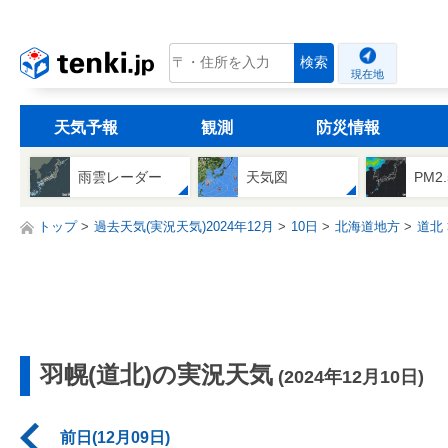
tenki.jp
検索
現在地
天気予報
観測
防災情報
雨雲レーダー
天気図
PM2
トップ
過去天気(実況天気)2024年12月
10日
北海道地方
道北
羽幌(道北)の実況天気
(2024年12月10日)
前日(12月09日)