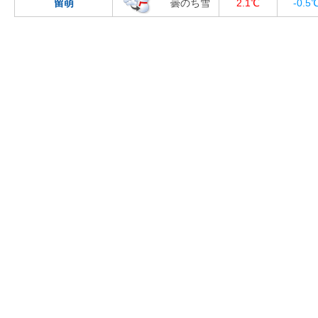
留萌
曇のち雪
2.1℃
-0.5