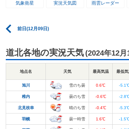
気象衛星
実況天気図
雨雲レーダー
前日(12月09日)
道北各地の実況天気
(2024年12月
地点名
天気
最高気温
最低気
旭川
雪のち曇
0.6℃
-5.1
稚内
曇のち雪
-0.6℃
-2.8
北見枝幸
晴のち雪
-0.4℃
-5.3
羽幌
曇一時雪
1.6℃
-1.5