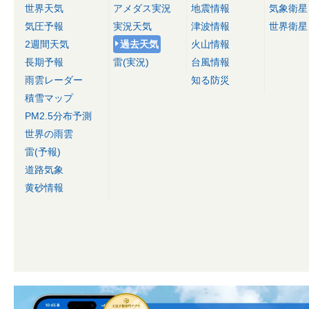
世界天気
アメダス実況
地震情報
気象衛星
気圧予報
実況天気
津波情報
世界衛星
2週間天気
過去天気
火山情報
長期予報
雷(実況)
台風情報
雨雲レーダー
知る防災
積雪マップ
PM2.5分布予測
世界の雨雲
雷(予報)
道路気象
黄砂情報