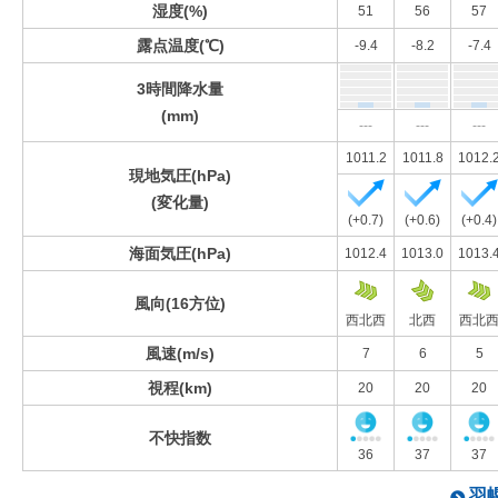
湿度(%)
51
56
57
露点温度(℃)
-9.4
-8.2
-7.4
3時間降水量
(mm)
---
---
---
1011.2
1011.8
1012.
現地気圧(hPa)
(変化量)
(+0.7)
(+0.6)
(+0.4)
海面気圧(hPa)
1012.4
1013.0
1013.
風向(16方位)
西北西
北西
西北
風速(m/s)
7
6
5
視程(km)
20
20
20
不快指数
36
37
37
羽幌