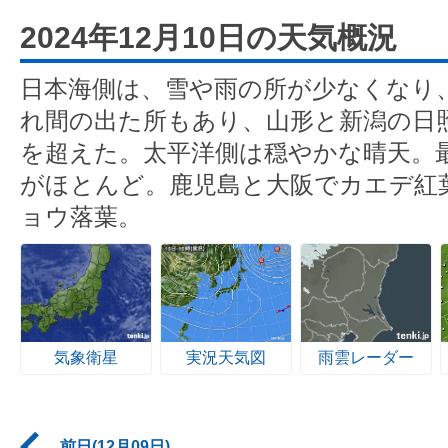
2024年12月10日の天気概況
日本海側は、雪や雨の所が少なくなり
れ間の出た所もあり、山形と新潟の日照
を超えた。太平洋側は穏やかな晴天。
がほとんど。鹿児島と大阪でカエデ紅
ョウ落葉。
気象衛星
実況天気図
雨雲レーダー
前日(12月09日)