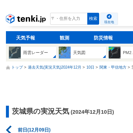
tenki.jp
検索
現在地
天気予報
観測
防災情報
雨雲レーダー
天気図
PM2
トップ
過去天気(実況天気)2024年12月
10日
関東・甲信地方
茨城県の実況天気
(2024年12月10日)
前日(12月09日)