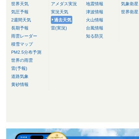
世界天気
アメダス実況
地震情報
気象衛星
気圧予報
実況天気
津波情報
世界衛星
2週間天気
過去天気
火山情報
長期予報
雷(実況)
台風情報
雨雲レーダー
知る防災
積雪マップ
PM2.5分布予測
世界の雨雲
雷(予報)
道路気象
黄砂情報