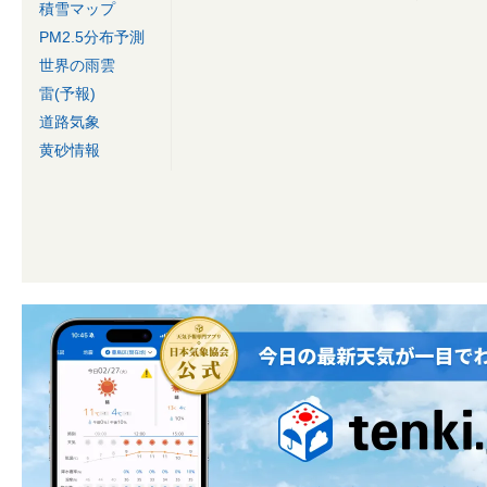
積雪マップ
PM2.5分布予測
世界の雨雲
雷(予報)
道路気象
黄砂情報