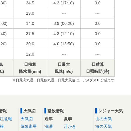
:30)
34.5
4.3 (17:10)
0.0
19.0
---
---
1:00)
14.0
3.9 (00:20)
0.0
:40)
37.5
4.3 (12:10)
0.0
:20)
30.0
4.0 (13:50)
0.0
22.0
---
---
低
日積算
日最大
日積算
℃)
降水量(mm)
風速(m/s)
日照時間(時)
※日最高気温・日最低気温・日最大風速は、アメダス10分値です
情報
天気図
指数情報
レジャー天気
注意報
天気図
通年
夏季
山の天気
報
気象衛星
洗濯
汗かき
海の天気