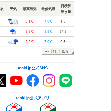
今日11日 帰宅時は大阪など近畿の
日積算
点名
天気
最高気温
最低気温
都市部でも通り雨の可能性 急な雨
降水量
や落雷に注意
潟
11日15:11
8.1℃
4.6℃
1.5
mm
年末年始の天気傾向 年の瀬は日本
田
5.8℃
3.8℃
34.5
mm
海側で局地的な大雪に注意 防寒対
川
策はしっかりと
9.9℃
7.0℃
0.5
mm
11日14:00
詳しく見る
中国地方は日本海側で断続的に雨や
雪 14日～15日は平地も雪に 積雪
や凍結に注意
tenki.jp公式SNS
11日13:37
週末は強い寒気が南下 山間部は大
雪の恐れ 静岡県もシーズン最初の
雪に注意
11日13:28
tenki.jp公式アプリ
東京の12月上旬は冬晴れ続く 日照