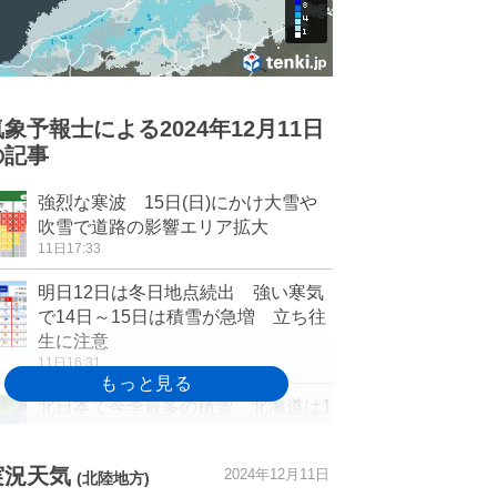
気象予報士による2024年12月11日
の記事
強烈な寒波 15日(日)にかけ大雪や
吹雪で道路の影響エリア拡大
11日17:33
明日12日は冬日地点続出 強い寒気
で14日～15日は積雪が急増 立ち往
生に注意
11日16:31
北日本で今季最多の積雪 北海道は1
メートルに迫る 明日12日も急増の
おそれ
実況天気
2024年12月11日
11日15:13
(北陸地方)