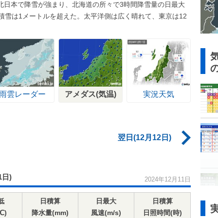
北日本で降雪が強まり、北海道の所々で3時間降雪量の日最大
積雪は1メートルを超えた。太平洋側は広く晴れて、東京は12
雨雲レーダー
アメダス(気温)
実況天気
翌日(12月12日)
1日)
2024年12月11日
低
日積算
日最大
日積算
℃)
降水量(mm)
風速(m/s)
日照時間(時)