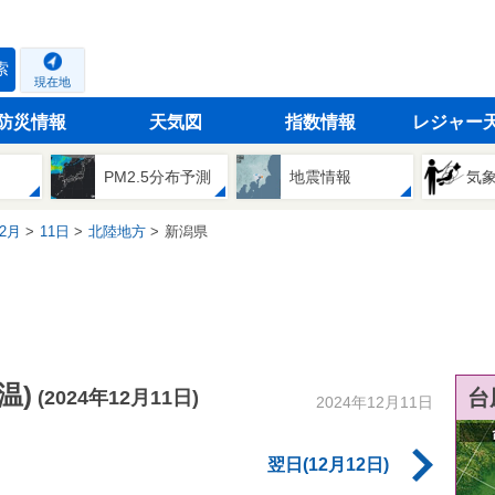
索
現在地
防災情報
天気図
指数情報
レジャー
PM2.5分布予測
地震情報
気
2月
11日
北陸地方
新潟県
温)
台
(2024年12月11日)
2024年12月11日
翌日(12月12日)