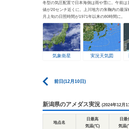
冬型の気圧配置で日本海側は雨や雪に。午前は
値が20センチ近くに。上川地方の朱鞠内の最深
月上旬の日照時間が1971年以来の80時間に。
気象衛星
実況天気図
前日(12月10日)
新潟県のアメダス実況
(2024年12月1
日最高
日最
地点名
気温(℃)
気温(