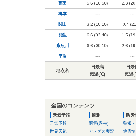
高田
5.6 (10:50)
2.3 (20
樽本
---
---
関山
3.2 (10:10)
-0.4 (2
能生
6.6 (03:40)
1.5 (19
糸魚川
6.6 (00:10)
2.6 (19
平岩
---
---
日最高
日最
地点名
気温(℃)
気温(
全国のコンテンツ
天気予報
観測
防災
天気予報
雨雲(過去)
警報・
世界天気
アメダス実況
地震情