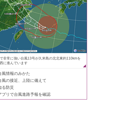
で非常に強い台風13号が久米島の北北東約110kmを
西に進んでいます
台風情報のみかた
台風の接近、上陸に備えて
知る防災
アプリで台風進路予報を確認