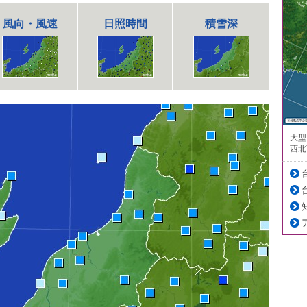
風向・風速
日照時間
積雪深
大型
西北