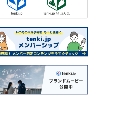
時間は80時間 雨もなし
11日13:04
tenki.jp
tenki.jp 登山天気
14日～15日は荒天 太平洋側でも大
雪のおそれ 厳しい寒さ ヒートシ
ョックに注意
11日12:03
強い寒気で日本海側は雨や雪 北陸
は週末にかけても土砂災害など警戒
11日11:37
まもなく冬至 12月上旬頃は最も早
い「日の入り」 最も遅い「日の
出」は?
11日09:38
13日は関東の沿岸部で冷たい雨 14
日～15日は長野県や群馬県で警報級
の大雪か
11日07:09