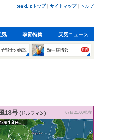
tenki.jpトップ
｜
サイトマップ
｜
ヘルプ
天気
季節特集
天気ニュース
象予報士の解説
熱中症情報
注目
風13号
(ドルフィン)
07日21:00現在