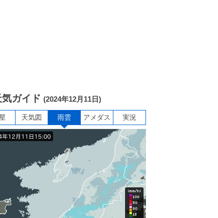
天気ガイド
(2024年12月11日)
星
天気図
雨雲
アメダス
実況