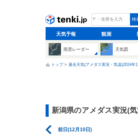
tenki.jp
検
天気予報
観測
雨雲レーダー
天気図
トップ
過去天気(アメダス実況・気温)2024年1
新潟県のアメダス実況(気
前日(12月10日)