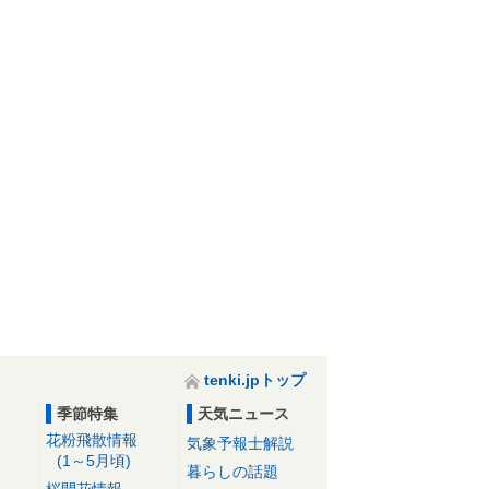
tenki.jpトップ
季節特集
天気ニュース
花粉飛散情報
気象予報士解説
(1～5月頃)
暮らしの話題