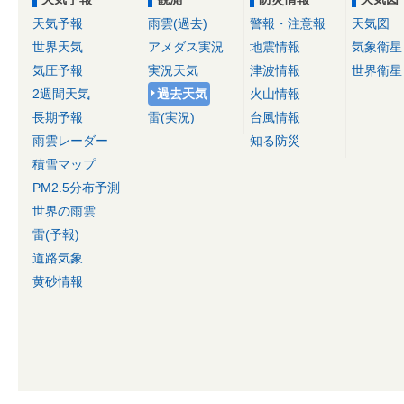
天気予報
雨雲(過去)
警報・注意報
天気図
世界天気
アメダス実況
地震情報
気象衛星
気圧予報
実況天気
津波情報
世界衛星
2週間天気
過去天気
火山情報
長期予報
雷(実況)
台風情報
雨雲レーダー
知る防災
積雪マップ
PM2.5分布予測
世界の雨雲
雷(予報)
道路気象
黄砂情報