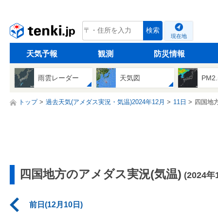
tenki.jp
検索
現在地
天気予報
観測
防災情報
雨雲レーダー
天気図
PM2
トップ
過去天気(アメダス実況・気温)2024年12月
11日
四国地
四国地方のアメダス実況(気温)
(2024年
前日(12月10日)