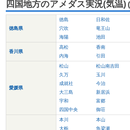
四国地方のアメダス実況(気温)
徳島
日和佐
徳島県
穴吹
竜王山
海陽
池田
高松
香南
香川県
内海
引田
松山
松山南吉田
久万
玉川
成就社
今治
愛媛県
大三島
新居浜
宇和
富郷
四国中央
御荘
本川
本山
大栃
魚梁瀬