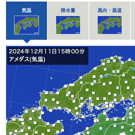
気温
降水量
風向・風速