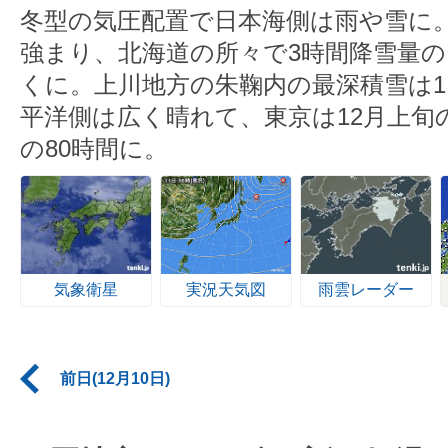
冬型の気圧配置で日本海側は雨や雪に
強まり、北海道の所々で3時間降雪量の
くに。上川地方の朱鞠内の最深積雪は
平洋側は広く晴れて、東京は12月上旬の
の80時間に。
気象衛星
実況天気図
雨雲レーダー
前日(12月10日)