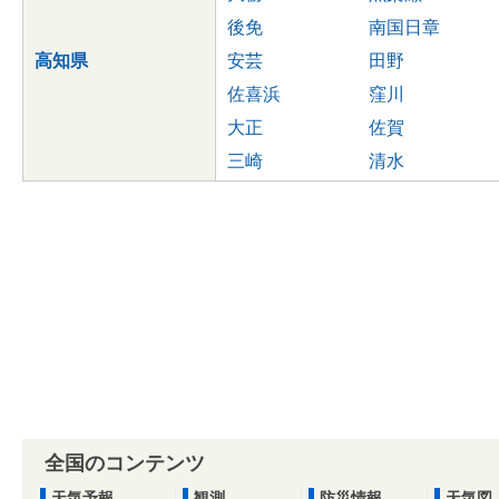
後免
南国日章
高知県
安芸
田野
佐喜浜
窪川
大正
佐賀
三崎
清水
全国のコンテンツ
天気予報
観測
防災情報
天気図