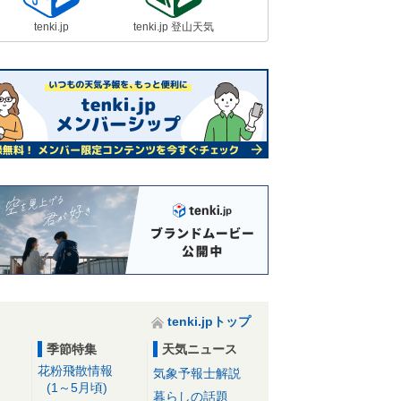
tenki.jp
tenki.jp 登山天気
tenki.jpトップ
季節特集
天気ニュース
花粉飛散情報
気象予報士解説
(1～5月頃)
暮らしの話題