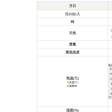
月日
日の出/入
時
天気
雲量
雲底高度
気温(℃)
湿度(%)