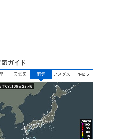
天気ガイド
星
天気図
雨雲
アメダス
PM2.5