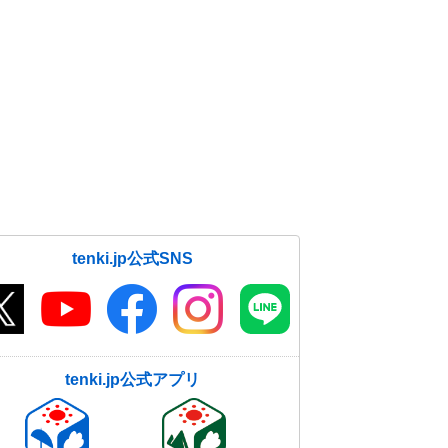
は週末にかけても土砂災害など警戒
11日11:37
まもなく冬至 12月上旬頃は最も早
い「日の入り」 最も遅い「日の
出」は?
11日09:38
13日は関東の沿岸部で冷たい雨 14
日～15日は長野県や群馬県で警報級
の大雪か
11日07:09
tenki.jp公式SNS
11日 日本海側は雪や雨 北日本は
大雪も 太平洋側は晴天 各地で冬
の寒さが続く
11日05:48
tenki.jp公式アプリ