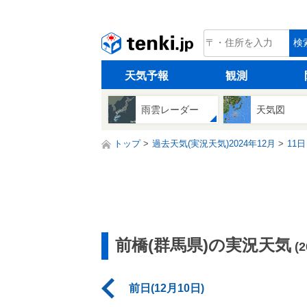
tenki.jp
検
天気予報
観測
雨雲レーダー
天気図
トップ
過去天気(実況天気)2024年12月
11日
前橋(群馬県)の実況天気
(
前日(12月10日)