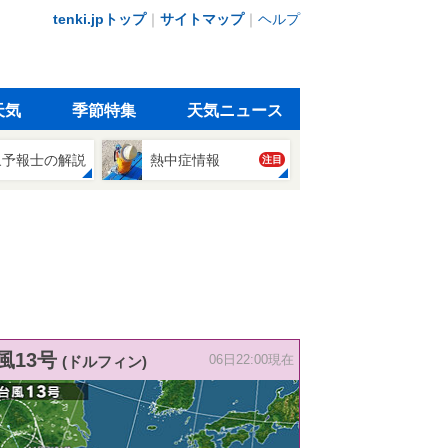
tenki.jpトップ
｜
サイトマップ
｜
ヘルプ
天気
季節特集
天気ニュース
象予報士の解説
熱中症情報
注目
風13号
(ドルフィン)
06日22:00現在