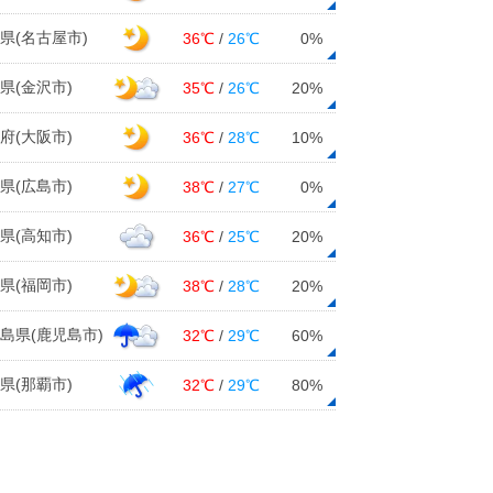
11日14:00
県(名古屋市)
36℃
/
26℃
0%
中国地方は日本海側で断続的に雨や
雪 14日～15日は平地も雪に 積雪
県(金沢市)
35℃
/
26℃
20%
や凍結に注意
11日13:37
府(大阪市)
36℃
/
28℃
10%
週末は強い寒気が南下 山間部は大
県(広島市)
38℃
/
27℃
0%
雪の恐れ 静岡県もシーズン最初の
雪に注意
県(高知市)
36℃
/
25℃
20%
11日13:28
県(福岡市)
38℃
/
28℃
20%
東京の12月上旬は冬晴れ続く 日照
時間は80時間 雨もなし
島県(鹿児島市)
32℃
/
29℃
60%
11日13:04
14日～15日は荒天 太平洋側でも大
県(那覇市)
32℃
/
29℃
80%
雪のおそれ 厳しい寒さ ヒートシ
ョックに注意
11日12:03
強い寒気で日本海側は雨や雪 北陸