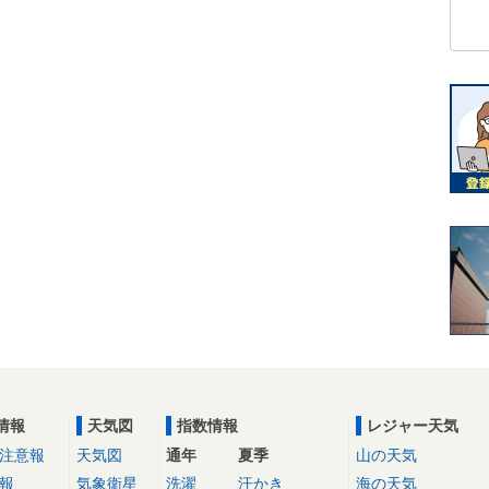
情報
天気図
指数情報
レジャー天気
注意報
天気図
通年
夏季
山の天気
報
気象衛星
洗濯
汗かき
海の天気