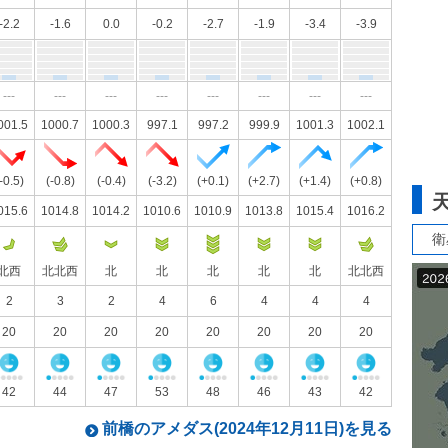
-2.2
-1.6
0.0
-0.2
-2.7
-1.9
-3.4
-3.9
---
---
---
---
---
---
---
---
001.5
1000.7
1000.3
997.1
997.2
999.9
1001.3
1002.1
-0.5)
(-0.8)
(-0.4)
(-3.2)
(+0.1)
(+2.7)
(+1.4)
(+0.8)
015.6
1014.8
1014.2
1010.6
1010.9
1013.8
1015.4
1016.2
衛
北西
北北西
北
北
北
北
北
北北西
2
3
2
4
6
4
4
4
20
20
20
20
20
20
20
20
42
44
47
53
48
46
43
42
前橋のアメダス(2024年12月11日)を見る