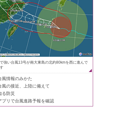
で強い台風13号が南大東島の北約80kmを西に進んで
す
台風情報のみかた
台風の接近、上陸に備えて
知る防災
アプリで台風進路予報を確認