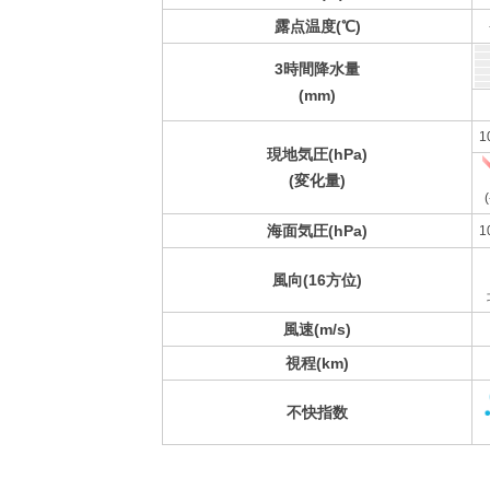
露点温度(℃)
3時間降水量
(mm)
1
現地気圧(hPa)
(変化量)
(
海面気圧(hPa)
1
風向(16方位)
風速(m/s)
視程(km)
不快指数