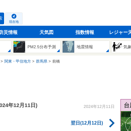
索
現在地
防災情報
天気図
指数情報
レジャー
PM2.5分布予測
地震情報
気
関東・甲信地方
群馬県
前橋
台
2024年12月11日)
2024年12月11日
翌日(12月12日)