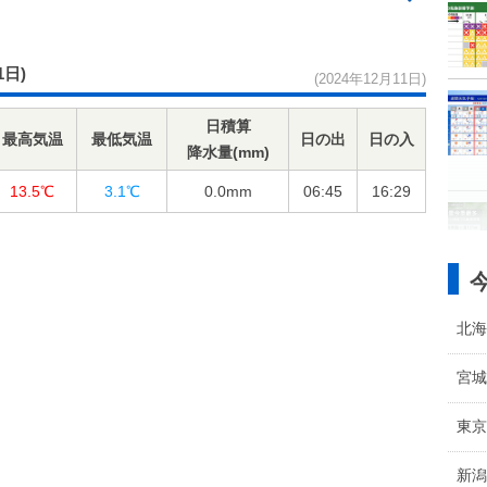
1日)
(2024年12月11日)
日積算
最高気温
最低気温
日の出
日の入
降水量(mm)
13.5℃
3.1℃
0.0
mm
06:45
16:29
北海
宮城
東京
新潟