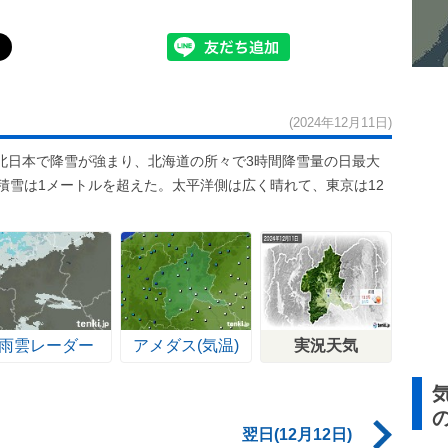
(2024年12月11日)
北日本で降雪が強まり、北海道の所々で3時間降雪量の日最大
積雪は1メートルを超えた。太平洋側は広く晴れて、東京は12
雨雲レーダー
アメダス(気温)
実況天気
翌日(12月12日)