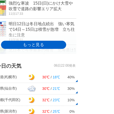
強烈な寒波 15日(日)にかけ大雪や
吹雪で道路の影響エリア拡大
11日17:33
明日12日は冬日地点続出 強い寒気
で14日～15日は積雪が急増 立ち往
生に注意
11日16:31
北日本で今季最多の積雪 北海道は1
メートルに迫る 明日12日も急増の
おそれ
今日の天気
06日22:00発表
11日15:13
今日11日 帰宅時は大阪など近畿の
道(札幌市)
30℃
/
18℃
40%
都市部でも通り雨の可能性 急な雨
や落雷に注意
県(仙台市)
30℃
/
21℃
30%
11日15:11
都(千代田区)
32℃
/
23℃
10%
年末年始の天気傾向 年の瀬は日本
海側で局地的な大雪に注意 防寒対
県(新潟市)
32℃
/
25℃
0%
策はしっかりと