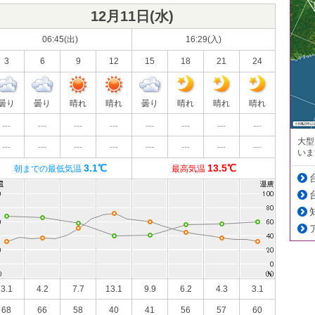
12月11日(
水
)
06:45(出)
16:29(入)
3
6
9
12
15
18
21
24
曇り
曇り
晴れ
晴れ
曇り
晴れ
晴れ
晴れ
---
---
---
---
---
---
---
---
大型
---
---
---
---
---
---
---
---
いま
3.1℃
13.5℃
朝までの最低気温
最高気温
3.1
4.2
7.7
13.1
9.9
6.2
4.3
3.1
68
66
58
40
41
56
57
60