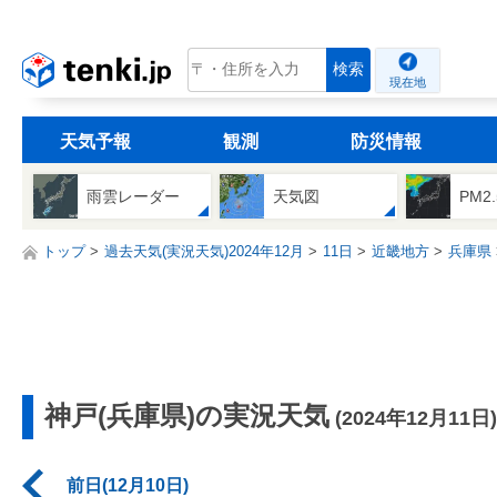
tenki.jp
検索
現在地
天気予報
観測
防災情報
雨雲レーダー
天気図
PM2
トップ
過去天気(実況天気)2024年12月
11日
近畿地方
兵庫県
神戸(兵庫県)の実況天気
(2024年12月11日)
前日(12月10日)