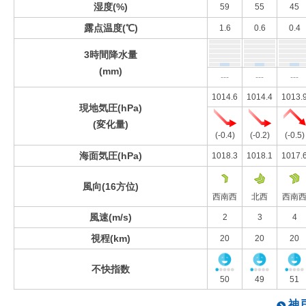
湿度(%)
59
55
45
露点温度(℃)
1.6
0.6
0.4
3時間降水量
(mm)
---
---
---
1014.6
1014.4
1013.
現地気圧(hPa)
(変化量)
(-0.4)
(-0.2)
(-0.5)
海面気圧(hPa)
1018.3
1018.1
1017.
風向(16方位)
西南西
北西
西南
風速(m/s)
2
3
4
視程(km)
20
20
20
不快指数
50
49
51
神戸