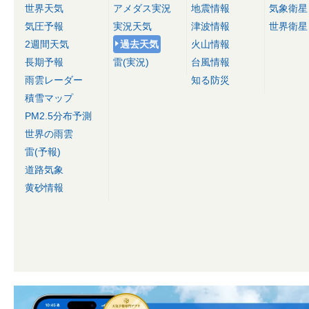
世界天気
アメダス実況
地震情報
気象衛星
気圧予報
実況天気
津波情報
世界衛星
2週間天気
過去天気
火山情報
長期予報
雷(実況)
台風情報
雨雲レーダー
知る防災
積雪マップ
PM2.5分布予測
世界の雨雲
雷(予報)
道路気象
黄砂情報