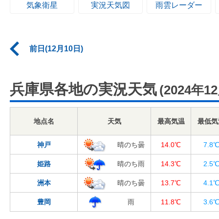
気象衛星
実況天気図
雨雲レーダー
前日(12月10日)
兵庫県各地の実況天気
(2024年1
地点名
天気
最高気温
最低気
神戸
晴のち曇
14.0℃
7.8
姫路
晴のち雨
14.3℃
2.5
洲本
晴のち曇
13.7℃
4.1
豊岡
雨
11.8℃
3.6