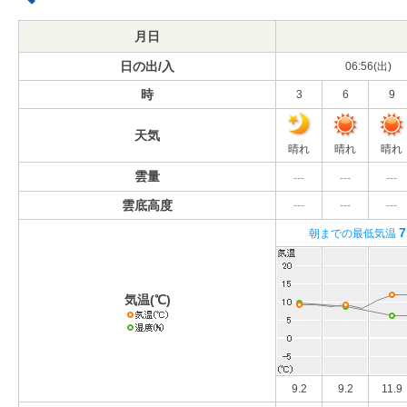
月日
日の出/入
06:56(出)
時
3
6
9
天気
晴れ
晴れ
晴れ
雲量
---
---
---
雲底高度
---
---
---
7
朝までの最低気温
気温(℃)
9.2
9.2
11.9