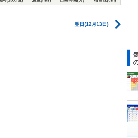
風向(16方位)
風速(m/s)
日照時間(分)
積雪深(cm)
翌日(12月13日)