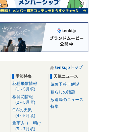
12日06:08
tenki.jpトップ
季節特集
天気ニュース
花粉飛散情報
気象予報士解説
(1～5月頃)
暮らしの話題
桜開花情報
放送局のニュース
(2～5月頃)
特集
GWの天気
(4～5月頃)
梅雨入り・明け
(5～7月頃)