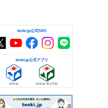
関東甲信は明日13日の夕方～夜に冷
たい雨や雪 山梨県は積雪や路面凍
結に注意
12日11:47
13日は近畿南部を中心に雨 大阪な
tenki.jp公式SNS
ど中部の都市部で雨の所も 週末は
一段と寒くなる
12日11:43
12日朝は仙台市で今季初の冬日 全
国的に冷え込み強く 日中も各地で
tenki.jp公式アプリ
寒さ厳しく
12日08:58
全国今季初の積雪150センチ超え
青森県酸ケ湯で観測 週末まで日本
tenki.jp
tenki.jp 登山天気
海側は大雪
12日08:27
12日 日本海側で大雪や吹雪の恐
れ 車の運転など十分注意