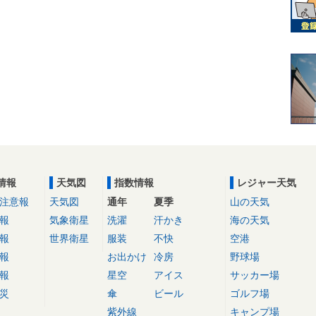
情報
天気図
指数情報
レジャー天気
注意報
天気図
通年
夏季
山の天気
報
気象衛星
洗濯
汗かき
海の天気
報
世界衛星
服装
不快
空港
報
お出かけ
冷房
野球場
報
星空
アイス
サッカー場
災
傘
ビール
ゴルフ場
紫外線
キャンプ場