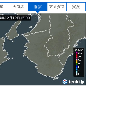
星
天気図
雨雲
アメダス
実況