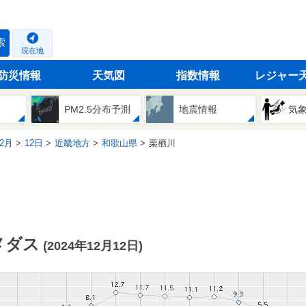
索
現在地
防災情報
天気図
指数情報
レジャー
PM2.5分布予測
地震情報
気
2月
12日
近畿地方
和歌山県
栗栖川
メダス
(2024年12月12日)