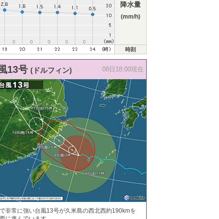
降水量
(mm/h)
時刻
風13号
(ドルフィン)
08日18:00現在
で非常に強い台風13号が久米島の西北西約190kmを
西に進んでいます