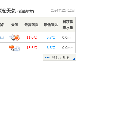
長丁場で寒気の影響 今週末は大雪
で交通影響も 年末年始は一層厳し
実況天気
2024年12月12日
い寒さか 1か月
(近畿地方)
12日16:28
日積算
点名
天気
最高気温
最低気温
北海道の1か月予報 雪かきが大変な
降水量
師走に 年明けにかけて寒さが続く
歌山
12日16:09
11.0℃
5.7℃
0.0
mm
14日～15日の近畿は山沿いで積雪
岬
13.6℃
6.5℃
0.0
mm
に 来週にかけ北部で雨や雪の日続
詳しく見る
く 2週間天気
12日12:50
霧島山(新燃岳)に火口周辺警報 噴火
警戒レベル2に引き上げ
12日12:24
14日～15日 日本海側は大雪警戒
12月下旬も冬の嵐か 2週間天気
12日12:04