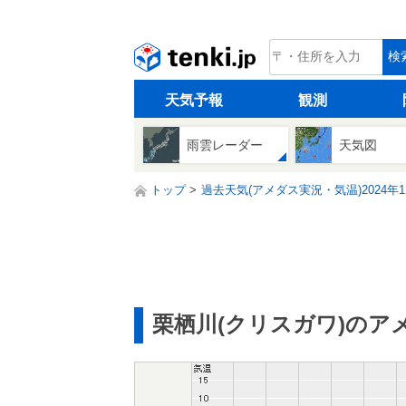
tenki.jp
検
天気予報
観測
雨雲レーダー
天気図
トップ
過去天気(アメダス実況・気温)2024年1
栗栖川(クリスガワ)のア