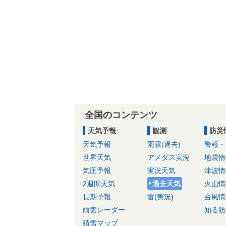
全国のコンテンツ
天気予報
観測
防災
天気予報
雨雲(過去)
警報・
世界天気
アメダス実況
地震情
気圧予報
実況天気
津波情
2週間天気
過去天気
火山情
長期予報
雷(実況)
台風情
雨雲レーダー
知る防
積雪マップ