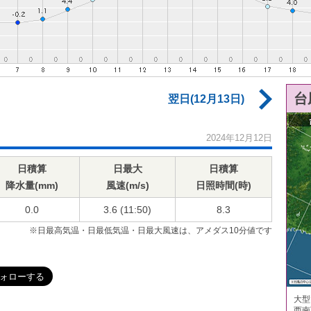
台
翌日(12月13日)
2024年12月12日
日積算
日最大
日積算
降水量(mm)
風速(m/s)
日照時間(時)
0.0
3.6 (11:50)
8.3
※日最高気温・日最低気温・日最大風速は、アメダス10分値です
大型
西南