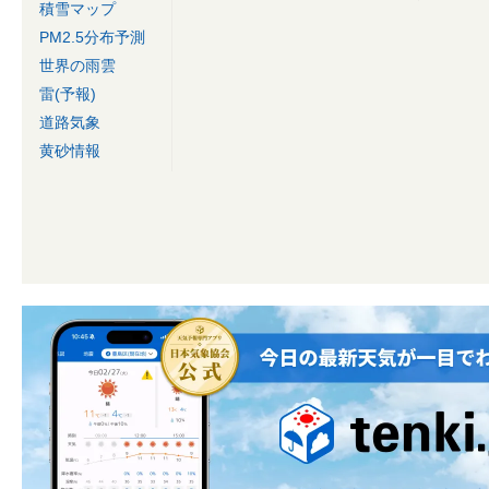
積雪マップ
PM2.5分布予測
世界の雨雲
雷(予報)
道路気象
黄砂情報