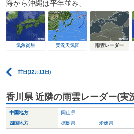
海から沖縄は平年並み。
気象衛星
実況天気図
雨雲レーダー
前日(12月11日)
香川県 近隣の雨雲レーダー(実況
中国地方
岡山県
四国地方
徳島県
愛媛県