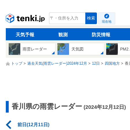
tenki.jp
検索
現在地
天気予報
観測
防災情報
雨雲レーダー
天気図
PM2
トップ
過去天気(雨雲レーダー)2024年12月
12日
四国地方
香
香川県の雨雲レーダー
(2024年12月12日)
前日(12月11日)