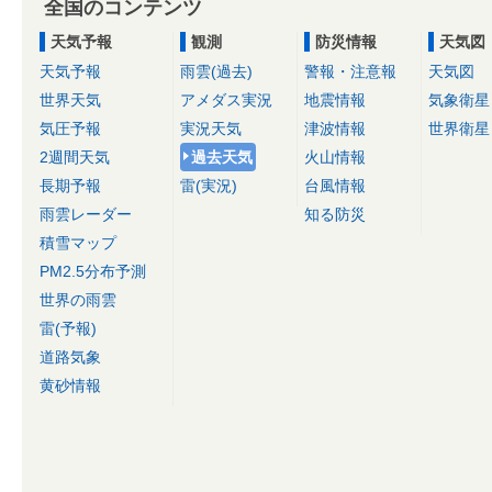
全国のコンテンツ
天気予報
観測
防災情報
天気図
天気予報
雨雲(過去)
警報・注意報
天気図
世界天気
アメダス実況
地震情報
気象衛星
気圧予報
実況天気
津波情報
世界衛星
2週間天気
過去天気
火山情報
長期予報
雷(実況)
台風情報
雨雲レーダー
知る防災
積雪マップ
PM2.5分布予測
世界の雨雲
雷(予報)
道路気象
黄砂情報