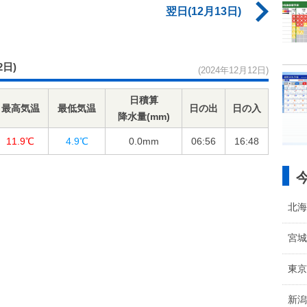
翌日(12月13日)
2日)
(2024年12月12日)
日積算
最高気温
最低気温
日の出
日の入
降水量(mm)
11.9℃
4.9℃
0.0
mm
06:56
16:48
北海
宮城
東京
新潟