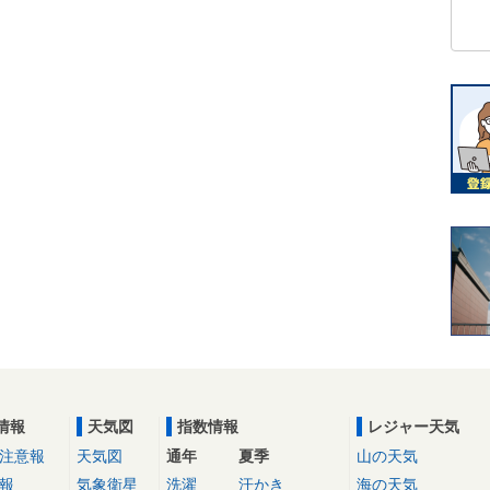
情報
天気図
指数情報
レジャー天気
注意報
天気図
通年
夏季
山の天気
報
気象衛星
洗濯
汗かき
海の天気