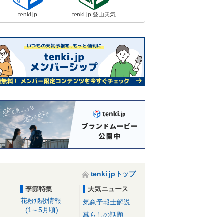
tenki.jp
tenki.jp 登山天気
tenki.jpトップ
季節特集
天気ニュース
花粉飛散情報
気象予報士解説
(1～5月頃)
暮らしの話題