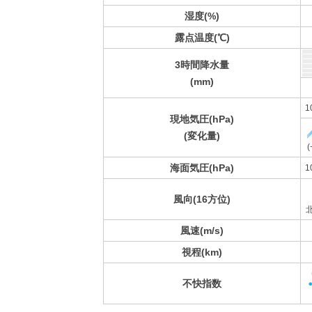
湿度(%)
露点温度(℃)
3時間降水量
(mm)
1
現地気圧(hPa)
(変化量)
(
海面気圧(hPa)
1
風向(16方位)
風速(m/s)
視程(km)
不快指数