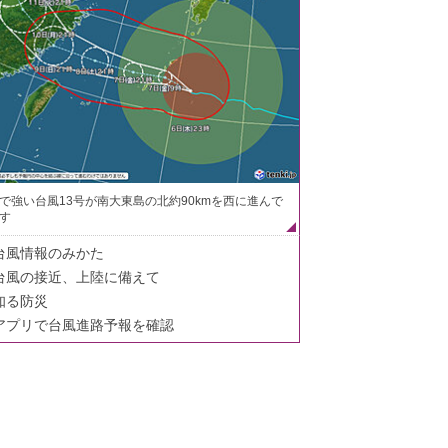
で強い台風13号が南大東島の北約90kmを西に進んで
す
台風情報のみかた
台風の接近、上陸に備えて
知る防災
アプリで台風進路予報を確認