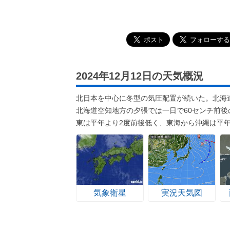
2024年12月12日の天気概況
北日本を中心に冬型の気圧配置が続いた。北海
北海道空知地方の夕張では一日で60センチ前
東は平年より2度前後低く、東海から沖縄は平
気象衛星
実況天気図