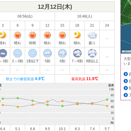
12月12日(
木
)
06:56(出)
16:48(入)
3
6
9
12
15
18
21
24
---
晴れ
晴れ
快晴
晴れ
晴れ
晴れ
曇り
---
大型
～3割
2～3割
1割以下
5割
6割
7～8割
9割以上
いま
---
---
---
---
---
---
---
---
4.9℃
11.9℃
朝までの最低気温
最高気温
6.4
5.1
6.8
9.5
10.1
8.3
7.4
5.7