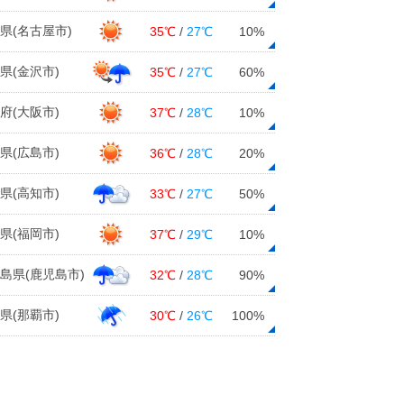
12日12:50
県(名古屋市)
35℃
/
27℃
10%
霧島山(新燃岳)に火口周辺警報 噴火
警戒レベル2に引き上げ
県(金沢市)
35℃
/
27℃
60%
12日12:24
府(大阪市)
37℃
/
28℃
10%
14日～15日 日本海側は大雪警戒
12月下旬も冬の嵐か 2週間天気
県(広島市)
36℃
/
28℃
20%
12日12:04
県(高知市)
33℃
/
27℃
50%
関東甲信は明日13日の夕方～夜に冷
たい雨や雪 山梨県は積雪や路面凍
県(福岡市)
37℃
/
29℃
10%
結に注意
12日11:47
島県(鹿児島市)
32℃
/
28℃
90%
13日は近畿南部を中心に雨 大阪な
ど中部の都市部で雨の所も 週末は
県(那覇市)
30℃
/
26℃
100%
一段と寒くなる
12日11:43
12日朝は仙台市で今季初の冬日 全
国的に冷え込み強く 日中も各地で