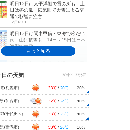
明日13日は太平洋側で雪の所も 土
日は冬の嵐 広範囲で大雪による交
通の影響に注意
12日18:01
明日13日は関東甲信・東海で冷たい
雨 山は積雪も 14日～15日は日本
海側で大雪
12日16:43
長丁場で寒気の影響 今週末は大雪
で交通影響も 年末年始は一層厳し
今日の天気
07日00:00発表
い寒さか 1か月
12日16:28
道(札幌市)
33℃
/
20℃
20%
北海道の1か月予報 雪かきが大変な
師走に 年明けにかけて寒さが続く
県(仙台市)
32℃
/
24℃
40%
12日16:09
都(千代田区)
33℃
/
25℃
40%
14日～15日の近畿は山沿いで積雪
に 来週にかけ北部で雨や雪の日続
県(新潟市)
33℃
/
26℃
10%
く 2週間天気