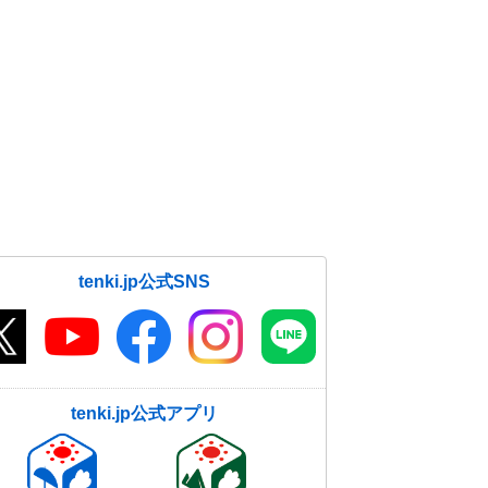
寒さ厳しく
12日08:58
全国今季初の積雪150センチ超え
青森県酸ケ湯で観測 週末まで日本
海側は大雪
12日08:27
12日 日本海側で大雪や吹雪の恐
れ 車の運転など十分注意
12日06:08
tenki.jp公式SNS
tenki.jp公式アプリ