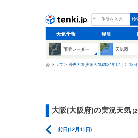
tenki.jp
検
天気予報
観測
雨雲レーダー
天気図
トップ
過去天気(実況天気)2024年12月
12日
大阪(大阪府)の実況天気
(
前日(12月11日)