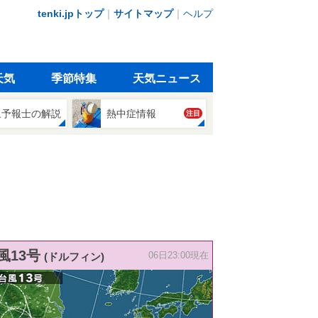
tenki.jpトップ
｜
サイトマップ
｜
ヘルプ
天気
季節特集
天気ニュース
象予報士の解説
熱中症情報
注目
風13号
(ドルフィン)
06日23:00現在