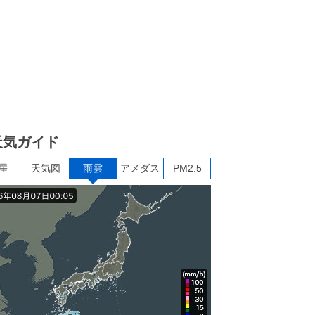
天気ガイド
星
天気図
雨雲
アメダス
PM2.5