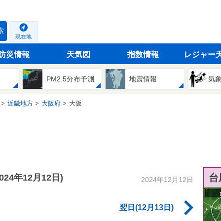
索
現在地
防災情報
天気図
指数情報
レジャー
PM2.5分布予測
地震情報
気
近畿地方
大阪府
大阪
台
2024年12月12日)
2024年12月12日
翌日(12月13日)