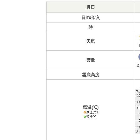
月日
日の出/入
時
天気
雲量
2
雲底高度
気温(℃)