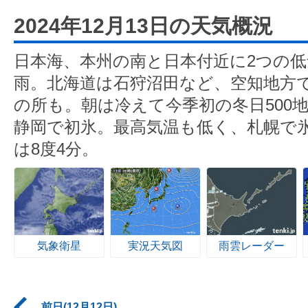
2024年12月13日の天気概況
日本海、本州の南と日本付近に2つの
雨。北海道は石狩沼田など、空知地方で
の所も。朝は冷えて今季初の冬日500
静岡で初氷。最高気温も低く、札幌で氷
は8度4分。
気象衛星
実況天気図
雨雲レーダー
前日(12月12日)