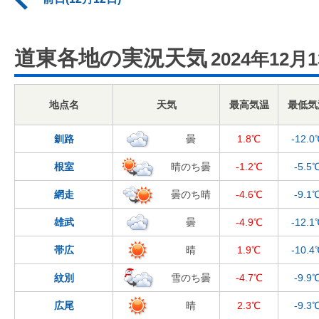
道東各地の実況天気
2024年12月
地点名
天気
最高気温
最低気
釧路
曇
1.8℃
-12.0
根室
晴のち曇
-1.2℃
-5.5
網走
曇のち晴
-4.6℃
-9.1
雄武
曇
-4.9℃
-12.1
帯広
晴
1.9℃
-10.4
紋別
雪のち曇
-4.7℃
-9.9
広尾
晴
2.3℃
-9.3