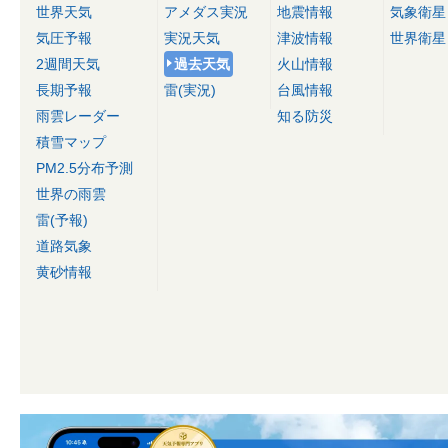
世界天気
アメダス実況
地震情報
気象衛星
気圧予報
実況天気
津波情報
世界衛星
2週間天気
過去天気
火山情報
長期予報
雷(実況)
台風情報
雨雲レーダー
知る防災
積雪マップ
PM2.5分布予測
世界の雨雲
雷(予報)
道路気象
黄砂情報