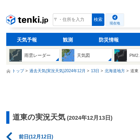
tenki.jp
検索
現在地
天気予報
観測
防災情報
雨雲レーダー
天気図
PM2
トップ
過去天気(実況天気)2024年12月
13日
北海道地方
道東
道東の実況天気
(2024年12月13日)
前日(12月12日)