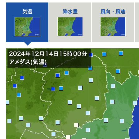
気温
降水量
風向・風速