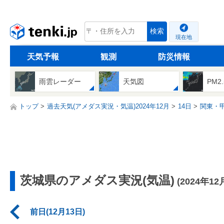
tenki.jp
検索
現在地
天気予報
観測
防災情報
雨雲レーダー
天気図
PM2
トップ
過去天気(アメダス実況・気温)2024年12月
14日
関東・
茨城県のアメダス実況(気温)
(2024年12
前日(12月13日)