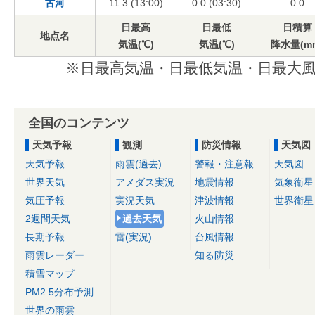
古河
11.3 (13:00)
0.0 (03:30)
0.0
日最高
日最低
日積算
地点名
気温(℃)
気温(℃)
降水量(m
※日最高気温・日最低気温・日最大風
全国のコンテンツ
天気予報
観測
防災情報
天気図
天気予報
雨雲(過去)
警報・注意報
天気図
世界天気
アメダス実況
地震情報
気象衛星
気圧予報
実況天気
津波情報
世界衛星
2週間天気
過去天気
火山情報
長期予報
雷(実況)
台風情報
雨雲レーダー
知る防災
積雪マップ
PM2.5分布予測
世界の雨雲