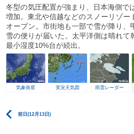
冬型の気圧配置が強まり、日本海側で
増加。東北や信越などのスノーリゾー
オープン。市街地も一部で雪が降り、
雪の便りが届いた。太平洋側は晴れて
最小湿度10%台が続出。
気象衛星
実況天気図
雨雲レーダー
前日(12月13日)