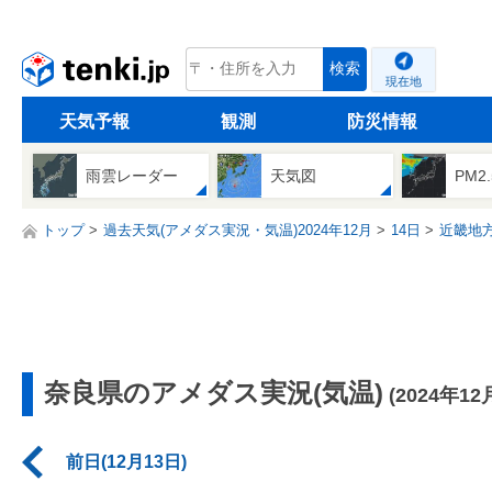
tenki.jp
検索
現在地
天気予報
観測
防災情報
雨雲レーダー
天気図
PM2
トップ
過去天気(アメダス実況・気温)2024年12月
14日
近畿地
奈良県のアメダス実況(気温)
(2024年12
前日(12月13日)