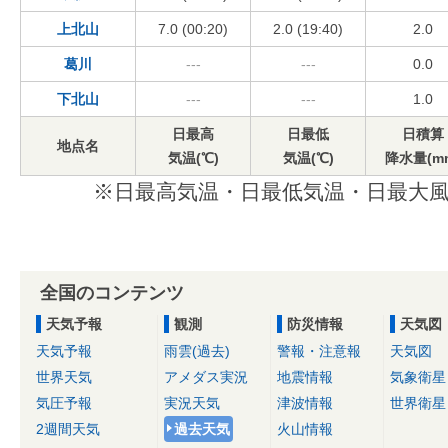
上北山
7.0 (00:20)
2.0 (19:40)
2.0
葛川
---
---
0.0
下北山
---
---
1.0
日最高
日最低
日積算
地点名
気温(℃)
気温(℃)
降水量(m
※日最高気温・日最低気温・日最大風
全国のコンテンツ
天気予報
観測
防災情報
天気図
天気予報
雨雲(過去)
警報・注意報
天気図
世界天気
アメダス実況
地震情報
気象衛星
気圧予報
実況天気
津波情報
世界衛星
2週間天気
過去天気
火山情報