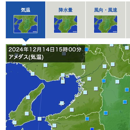
気温
降水量
風向・風速