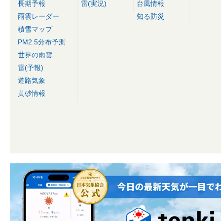
長期予報
雷(実況)
台風情報
雨雲レーダー
知る防災
積雪マップ
PM2.5分布予測
世界の雨雲
雷(予報)
道路気象
黄砂情報