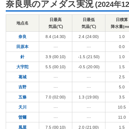
奈良県のアメダス実況
(2024年1
日最高
日最低
日積算
地点名
気温(℃)
気温(℃)
降水量(m
奈良
8.4 (14:30)
2.4 (24:00)
1.0
田原本
---
---
0.0
針
3.9 (00:10)
-1.5 (21:50)
1.0
大宇陀
5.5 (00:10)
-0.5 (20:00)
1.5
葛城
---
---
2.5
吉野
---
---
5.0
五條
7.0 (02:00)
1.3 (19:00)
3.5
天川
---
---
10.5
曽爾
---
---
11.0
風屋
7.5 (00:10)
2.0 (21:00)
1.5