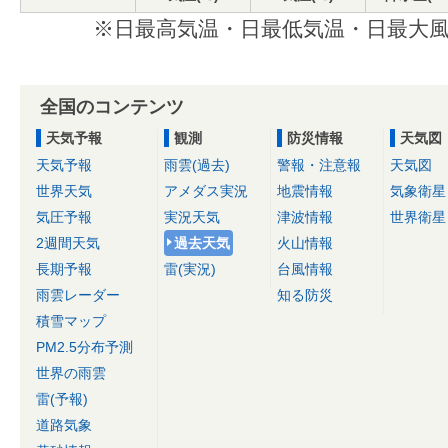
※日最高気温・日最低気温・日最大風
全国のコンテンツ
天気予報
観測
防災情報
天気図
天気予報
雨雲(過去)
警報・注意報
天気図
世界天気
アメダス実況
地震情報
気象衛星
気圧予報
実況天気
津波情報
世界衛星
2週間天気
過去天気
火山情報
長期予報
雷(実況)
台風情報
雨雲レーダー
知る防災
積雪マップ
PM2.5分布予測
世界の雨雲
雷(予報)
道路気象