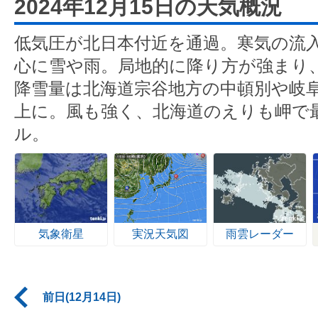
2024年12月15日の天気概況
低気圧が北日本付近を通過。寒気の流
心に雪や雨。局地的に降り方が強まり、
降雪量は北海道宗谷地方の中頓別や岐阜
上に。風も強く、北海道のえりも岬で最
ル。
気象衛星
実況天気図
雨雲レーダー
前日(12月14日)