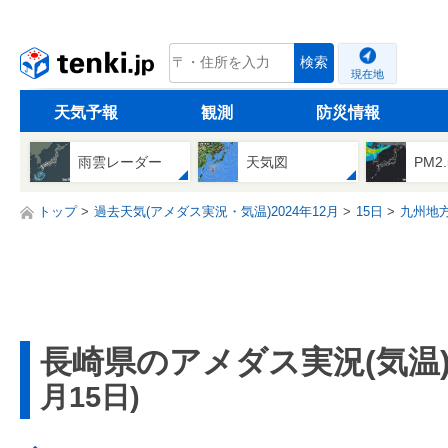
tenki.jp
検索
現在地
天気予報
観測
防災情報
雨雲レーダー
天気図
PM2
トップ
過去天気(アメダス実況・気温)2024年12月
15日
九州地
長崎県のアメダス実況(気温
月15日)