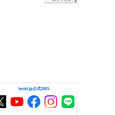
ドムーン」 今夜は太平洋側を中心
に晴れる
15日11:07
15日 厳しい寒さが続く 強い寒気
が南下 北陸や東北・北海道は大雪
になる所も
15日07:59
2週間天気 強い寒気の南下で日本海
側は大雪に恐れ 年末の帰省の足に
も影響か?
15日06:54
今日15日も日本海側は大雪に注意
北海道や東北は太平洋側でも雪
15日05:45
tenki.jp公式SNS