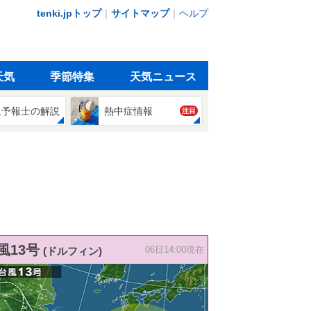
tenki.jpトップ
｜
サイトマップ
｜
ヘルプ
天気
季節特集
天気ニュース
象予報士の解説
熱中症情報
注目
風13号
(ドルフィン)
06日14:00現在