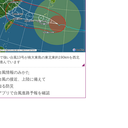
で強い台風13号が南大東島の東北東約190kmを西北
進んでいます
台風情報のみかた
台風の接近、上陸に備えて
知る防災
アプリで台風進路予報を確認