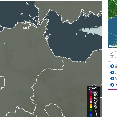
大型
西に