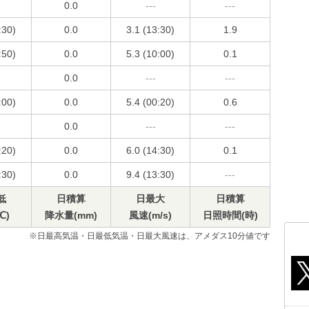
0.0
---
---
:30)
0.0
3.1 (13:30)
1.9
:50)
0.0
5.3 (10:00)
0.1
0.0
---
---
:00)
0.0
5.4 (00:20)
0.6
0.0
---
---
:20)
0.0
6.0 (14:30)
0.1
:30)
0.0
9.4 (13:30)
---
低
日積算
日最大
日積算
℃)
降水量(mm)
風速(m/s)
日照時間(時)
※日最高気温・日最低気温・日最大風速は、アメダス10分値です