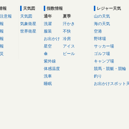
情報
天気図
指数情報
レジャー天気
注意報
天気図
通年
夏季
山の天気
報
気象衛星
洗濯
汗かき
海の天気
報
世界衛星
服装
不快
空港
報
お出かけ
冷房
野球場
報
星空
アイス
サッカー場
災
傘
ビール
ゴルフ場
紫外線
キャンプ場
体感温度
競馬・競艇・競輪
洗車
釣り
睡眠
お出かけスポット