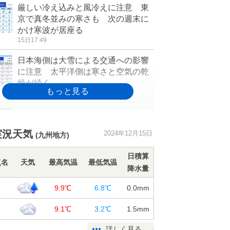
厳しい冷え込みと風冷えに注意 東
京で真冬並みの寒さも 次の週末に
かけ寒波が居座る
15日17:49
日本海側は大雪による交通への影響
に注意 太平洋側は寒さと空気の乾
燥が続く
15日16:40
日本海側を中心に雪や雨 冬型の気
圧配置が続く 22日頃から再び強烈
実況天気
2024年12月15日
寒気 冬の嵐か
(九州地方)
15日15:32
日積算
点名
天気
最高気温
最低気温
冷え込んだ朝 関東～四国で初霜や
降水量
初氷を観測 日中も冬の寒さが続
岡
9.9℃
6.8℃
0.0
mm
く 寒さ対策を
15日12:09
塚
9.1℃
3.2℃
1.5
mm
今日15日 今年最後の満月「コール
詳しく見る