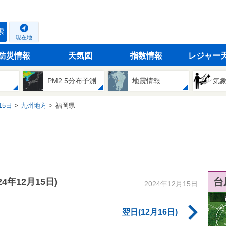
索
現在地
防災情報
天気図
指数情報
レジャー
PM2.5分布予測
地震情報
気
15日
九州地方
福岡県
台
024年12月15日)
2024年12月15日
翌日(12月16日)