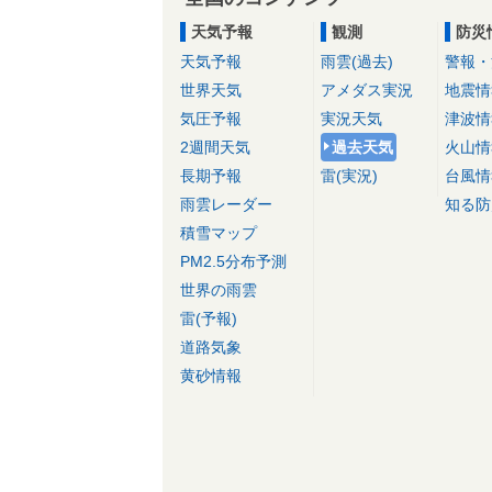
天気予報
観測
防災
天気予報
雨雲(過去)
警報・
世界天気
アメダス実況
地震情
気圧予報
実況天気
津波情
2週間天気
過去天気
火山情
長期予報
雷(実況)
台風情
雨雲レーダー
知る防
積雪マップ
PM2.5分布予測
世界の雨雲
雷(予報)
道路気象
黄砂情報