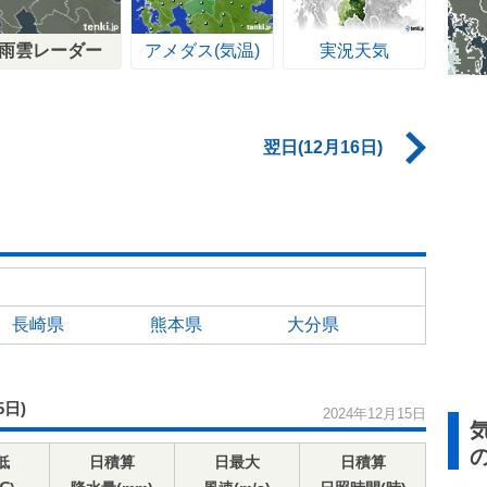
雨雲レーダー
アメダス(気温)
実況天気
翌日(12月16日)
長崎県
熊本県
大分県
5日)
2024年12月15日
低
日積算
日最大
日積算