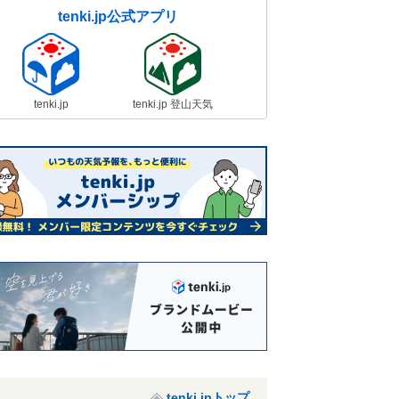
tenki.jp公式アプリ
tenki.jp
tenki.jp 登山天気
tenki.jpトップ