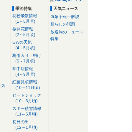
季節特集
天気ニュース
花粉飛散情報
気象予報士解説
(1～5月頃)
暮らしの話題
桜開花情報
放送局のニュース
(2～5月頃)
特集
GWの天気
(4～5月頃)
梅雨入り・明け
(5～7月頃)
熱中症情報
(4～9月頃)
紅葉見頃情報
天気
(10～11月頃)
ヒートショック
(10～3月頃)
スキー積雪情報
(11～5月頃)
初日の出
(12～1月頃)