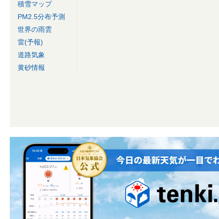
積雪マップ
PM2.5分布予測
世界の雨雲
雷(予報)
道路気象
黄砂情報