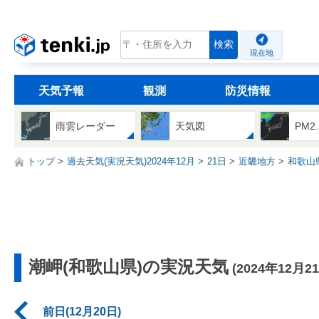
tenki.jp
検索
現在地
天気予報
観測
防災情報
雨雲レーダー
天気図
PM2
トップ
過去天気(実況天気)2024年12月
21日
近畿地方
和歌山
潮岬(和歌山県)の実況天気
(2024年12月2
前日(12月20日)