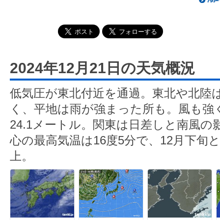
2024年12月21日の天気概況
低気圧が東北付近を通過。東北や北陸
く、平地は雨が強まった所も。風も強
24.1メートル。関東は日差しと南風
心の最高気温は16度5分で、12月下旬
上。