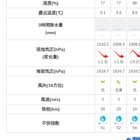
湿度(%)
77
77
98
露点温度(℃)
5.1
5.6
9.6
3時間降水量
(mm)
---
---
---
1010.2
1008.3
1008.
現地気圧(hPa)
(変化量)
(-1.3)
(-1.9)
(-0.2)
海面気圧(hPa)
1018.7
1016.7
1016.
風向(16方位)
北
北東
北
風速(m/s)
2
2
2
視程(km)
20
20
10
不快指数
51
52
54
潮岬