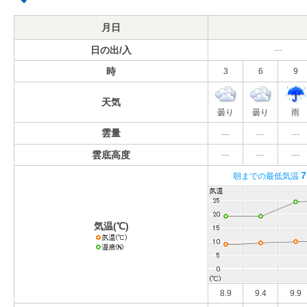
月日
日の出/入
---
時
3
6
9
天気
曇り
曇り
雨
雲量
---
---
---
雲底高度
---
---
---
7
朝までの最低気温
気温(℃)
8.9
9.4
9.9