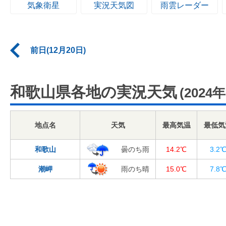
気象衛星
実況天気図
雨雲レーダー
前日(12月20日)
和歌山県各地の実況天気
(2024
地点名
天気
最高気温
最低気
和歌山
曇のち雨
14.2℃
3.2
潮岬
雨のち晴
15.0℃
7.8