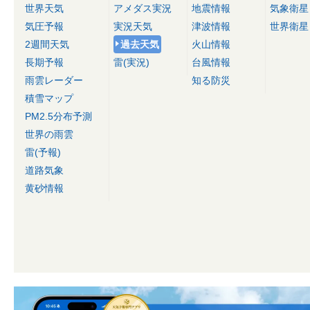
世界天気
アメダス実況
地震情報
気象衛星
気圧予報
実況天気
津波情報
世界衛星
2週間天気
過去天気
火山情報
長期予報
雷(実況)
台風情報
雨雲レーダー
知る防災
積雪マップ
PM2.5分布予測
世界の雨雲
雷(予報)
道路気象
黄砂情報