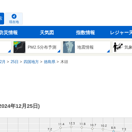
索
現在地
防災情報
天気図
指数情報
レジャー
PM2.5分布予測
地震情報
気
2月
25日
四国地方
徳島県
木頭
(2024年12月25日)