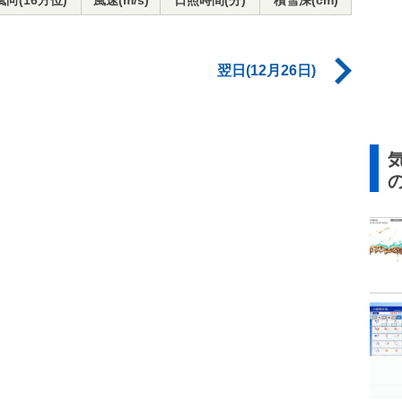
風向(16方位)
風速(m/s)
日照時間(分)
積雪深(cm)
翌日(12月26日)