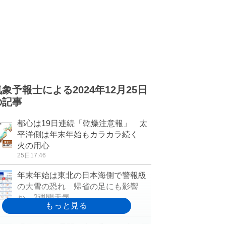
気象予報士による2024年12月25日
の記事
都心は19日連続「乾燥注意報」 太
平洋側は年末年始もカラカラ続く
火の用心
25日17:46
年末年始は東北の日本海側で警報級
の大雪の恐れ 帰省の足にも影響
か 2週間天気
25日17:40