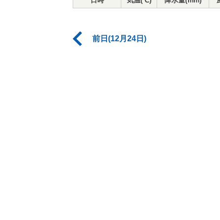
日時
気温(℃)
降水量(mm)
前日(12月24日)