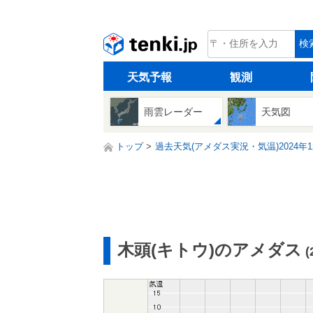
tenki.jp
検
天気予報
観測
雨雲レーダー
天気図
トップ
過去天気(アメダス実況・気温)2024年1
木頭(キトウ)のアメダス