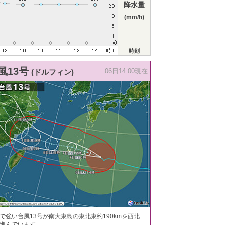
降水量
(mm/h)
時刻
風13号
(ドルフィン)
06日14:00現在
で強い台風13号が南大東島の東北東約190kmを西北
進んでいます