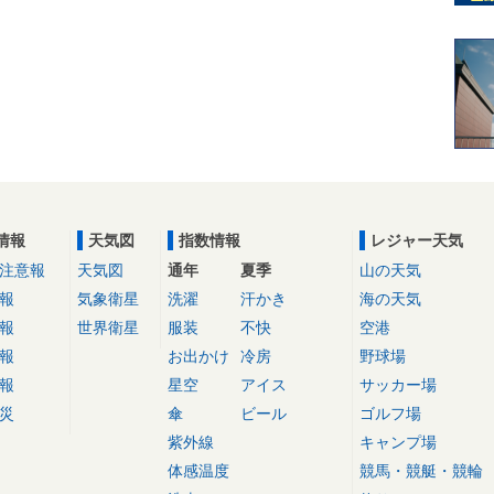
情報
天気図
指数情報
レジャー天気
注意報
天気図
通年
夏季
山の天気
報
気象衛星
洗濯
汗かき
海の天気
報
世界衛星
服装
不快
空港
報
お出かけ
冷房
野球場
報
星空
アイス
サッカー場
災
傘
ビール
ゴルフ場
紫外線
キャンプ場
体感温度
競馬・競艇・競輪