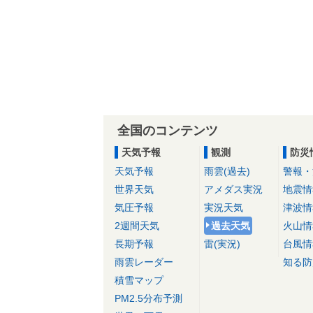
全国のコンテンツ
天気予報
観測
防災
天気予報
雨雲(過去)
警報・
世界天気
アメダス実況
地震情
気圧予報
実況天気
津波情
2週間天気
過去天気
火山情
長期予報
雷(実況)
台風情
雨雲レーダー
知る防
積雪マップ
PM2.5分布予測