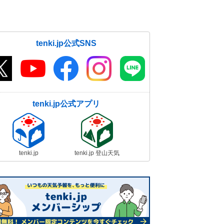
年末年始は大荒れや大雪 帰省・U
ターンラッシュを直撃 2週間天気
25日11:05
tenki.jp公式SNS
今朝(25日)は放射冷却で冷え込み強
まる 大阪では「初霜」と「初氷」
を観測
25日09:35
tenki.jp公式アプリ
今日25日 クリスマスの服装は?
最高気温は平年並みか高い
25日06:58
25日 穏やかなクリスマス 日本海
tenki.jp
tenki.jp 登山天気
側の雪は落ち着く 太平洋側は晴れ
て空気乾燥
25日05:39