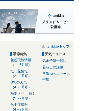
tenki.jpトップ
季節特集
天気ニュース
花粉飛散情報
気象予報士解説
(1～5月頃)
暮らしの話題
桜開花情報
放送局のニュース
(2～5月頃)
特集
GWの天気
(4～5月頃)
梅雨入り・明け
(5～7月頃)
熱中症情報
(4～9月頃)