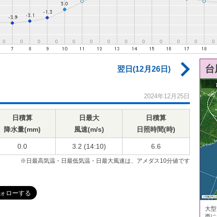
台
翌日(12月26日)
2024年12月25日
日積算
日最大
日積算
降水量(mm)
風速(m/s)
日照時間(時)
0.0
3.2 (14:10)
6.6
※日最高気温・日最低気温・日最大風速は、アメダス10分値です
大型
西に