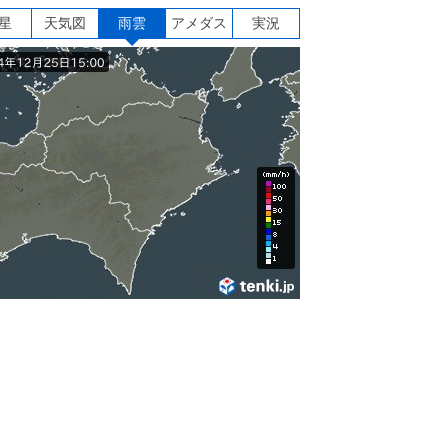
星
天気図
雨雲
アメダス
実況