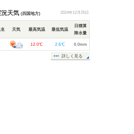
明日26日 昼間は寒さ和らぐ 夜は再
び寒気流入 29日頃にかけて寒さと
実況天気
2024年12月25日
大雪に警戒
(四国地方)
25日17:06
日積算
点名
天気
最高気温
最低気温
北海道では今日25日夜から湿った雪
降水量
や雨が降る 明日26日は路面状況の
島
12.0℃
2.6℃
0.0
mm
悪化に注意
25日16:25
詳しく見る
26日夜から再び強い寒波で帰省に影
響の恐れ 道路の気象影響予測
25日16:16
寒波で100センチ以上の降雪 雪崩
や落雪、除雪中の作業に注意 次は
26日夜から
25日13:29
2025年「初日の出」 太平洋側でよ
く見えるところが多い 寒さ対策を
25日12:09