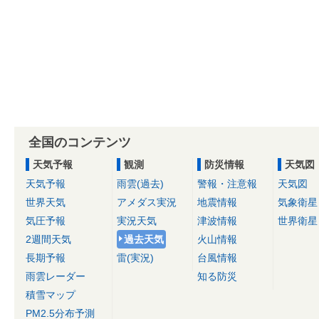
全国のコンテンツ
天気予報
観測
防災情報
天気図
天気予報
雨雲(過去)
警報・注意報
天気図
世界天気
アメダス実況
地震情報
気象衛星
気圧予報
実況天気
津波情報
世界衛星
2週間天気
過去天気
火山情報
長期予報
雷(実況)
台風情報
雨雲レーダー
知る防災
積雪マップ
PM2.5分布予測