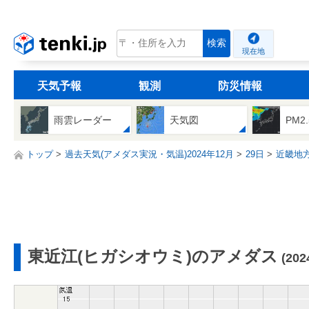
tenki.jp
検索
現在地
天気予報
観測
防災情報
雨雲レーダー
天気図
PM2
トップ
過去天気(アメダス実況・気温)2024年12月
29日
近畿地
東近江(ヒガシオウミ)のアメダス
(20