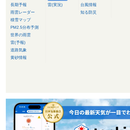
長期予報
雷(実況)
台風情報
雨雲レーダー
知る防災
積雪マップ
PM2.5分布予測
世界の雨雲
雷(予報)
道路気象
黄砂情報