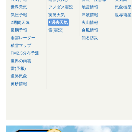
世界天気
アメダス実況
地震情報
気象衛星
気圧予報
実況天気
津波情報
世界衛星
2週間天気
過去天気
火山情報
長期予報
雷(実況)
台風情報
雨雲レーダー
知る防災
積雪マップ
PM2.5分布予測
世界の雨雲
雷(予報)
道路気象
黄砂情報