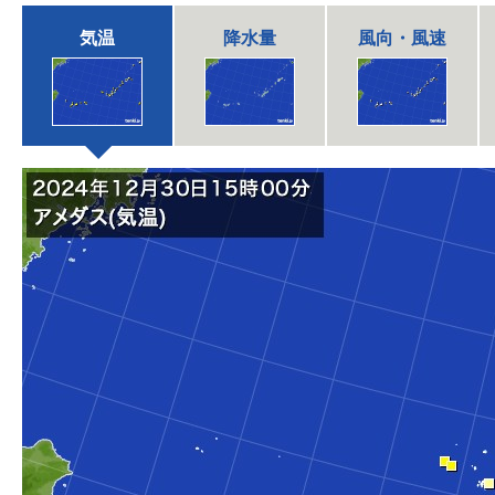
気温
降水量
風向・風速