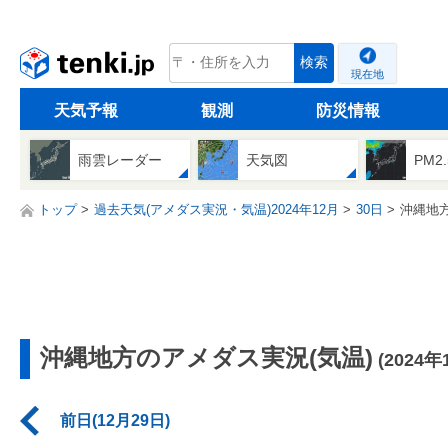
tenki.jp
検索
現在地
天気予報
観測
防災情報
雨雲レーダー
天気図
PM2
トップ
過去天気(アメダス実況・気温)2024年12月
30日
沖縄地
沖縄地方のアメダス実況(気温)
(2024年
前日(12月29日)