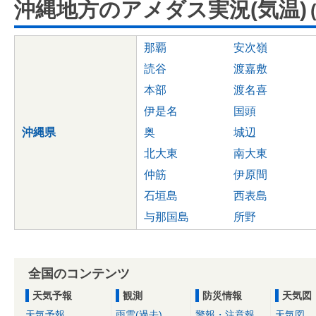
沖縄地方のアメダス実況(気温)
那覇
安次嶺
読谷
渡嘉敷
本部
渡名喜
伊是名
国頭
沖縄県
奥
城辺
北大東
南大東
仲筋
伊原間
石垣島
西表島
与那国島
所野
全国のコンテンツ
天気予報
観測
防災情報
天気図
天気予報
雨雲(過去)
警報・注意報
天気図