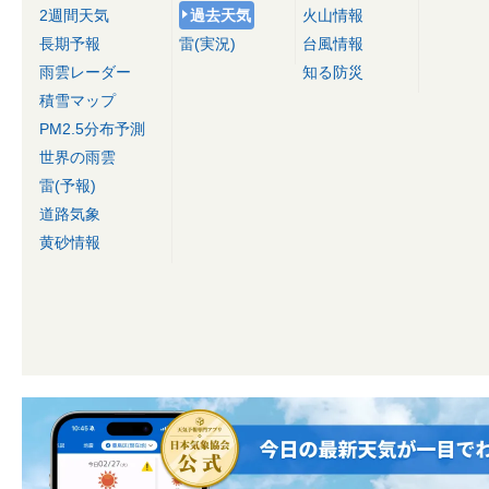
2週間天気
過去天気
火山情報
長期予報
雷(実況)
台風情報
雨雲レーダー
知る防災
積雪マップ
PM2.5分布予測
世界の雨雲
雷(予報)
道路気象
黄砂情報