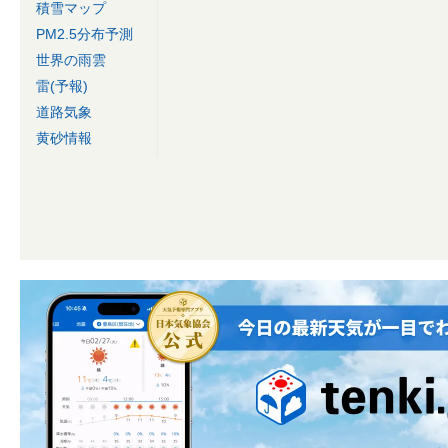
積雪マップ
PM2.5分布予測
世界の雨雲
雷(予報)
道路気象
黄砂情報