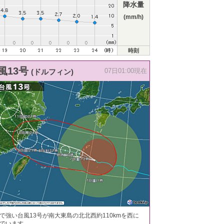
降水量
(mm/h)
時刻
風13号
(ドルフィン)
07日01:00現在
で強い台風13号が南大東島の北北西約110kmを西に
でいます