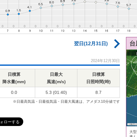
台
翌日(12月31日)
2024年12月30日
日積算
日最大
日積算
降水量(mm)
風速(m/s)
日照時間(時)
0.0
5.3 (01:40)
8.7
※日最高気温・日最低気温・日最大風速は、アメダス10分値です
大型
進ん