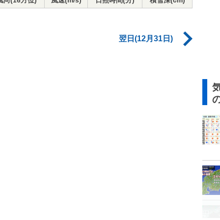
風向(16方位)
風速(m/s)
日照時間(分)
積雪深(cm)
翌日(12月31日)