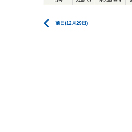
日時
気温(℃)
降水量(mm)
前日(12月29日)