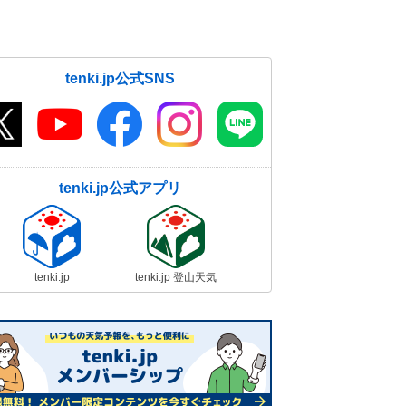
大晦日の近畿は風強まり雨の降る所
も 2025年初日の出は見られる所が
多そう
30日10:39
tenki.jp公式SNS
関東甲信 今日30日は広い範囲で穏
やかな晴天 大晦日～元日は風が強
め 山沿いは雪
30日09:09
tenki.jp公式アプリ
大晦日から元日 北海道や東北、北
陸で雪が強まる 吹雪も 交通への
影響大
30日07:09
tenki.jp
tenki.jp 登山天気
30日 日中は広く晴れ 日本海側の
雪もほとんどやむ 積雪の多い地域
は落雪など注意
30日05:50