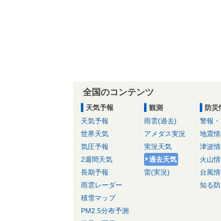
全国のコンテンツ
天気予報
観測
防災
天気予報
雨雲(過去)
警報・
世界天気
アメダス実況
地震情
気圧予報
実況天気
津波情
2週間天気
過去天気
火山情
長期予報
雷(実況)
台風情
雨雲レーダー
知る防
積雪マップ
PM2.5分布予測