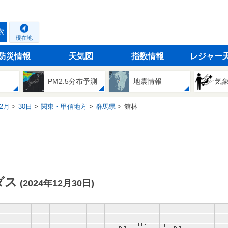
索
現在地
防災情報
天気図
指数情報
レジャー
PM2.5分布予測
地震情報
気
2月
30日
関東・甲信地方
群馬県
館林
ダス
(2024年12月30日)