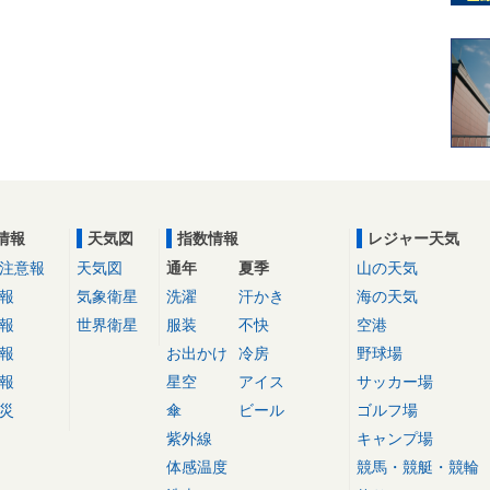
情報
天気図
指数情報
レジャー天気
注意報
天気図
通年
夏季
山の天気
報
気象衛星
洗濯
汗かき
海の天気
報
世界衛星
服装
不快
空港
報
お出かけ
冷房
野球場
報
星空
アイス
サッカー場
災
傘
ビール
ゴルフ場
紫外線
キャンプ場
体感温度
競馬・競艇・競輪