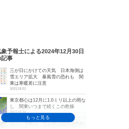
気象予報士による2024年12月30日
の記事
三が日にかけての天気 日本海側は
雪エリア拡大 暴風雪の恐れも 関
東は寒暖差に注意
30日18:01
東京都心は12月に1.0ミリ以上の雨な
し 関東いつまで続くこの乾燥
30日16:30
31日・大晦日 北日本は猛吹雪のお