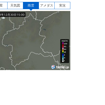
星
天気図
雨雲
アメダス
実況