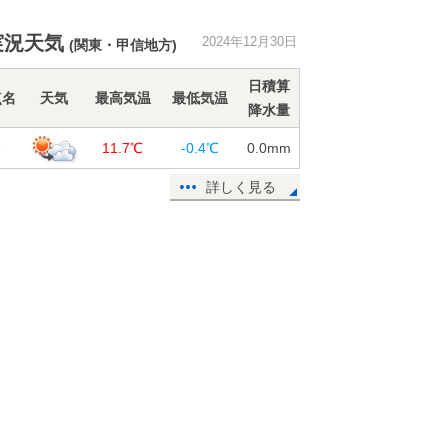
それ 関東など15℃超えも 夜は気
温低下で極寒
実況天気
2024年12月30日
30日15:57
(関東・甲信地方)
2025年「初日の出」 太平洋側を中
日積算
点名
天気
最高気温
最低気温
心に期待大 各地の初日の出の時刻
降水量
は?
橋
30日15:00
11.7℃
-0.4℃
0.0
mm
大晦日や年始の天気 初日の出の天
詳しく見る
気や時刻は? 東海地方の週間天気
30日13:39
2024年 日本も世界も過去最も気温
が高い年に 記録を大幅更新
30日12:17
年末年始 北陸以北は雪や吹雪 関
東以西も風強まる 交通の乱れに注
意 2週間天気
30日11:35