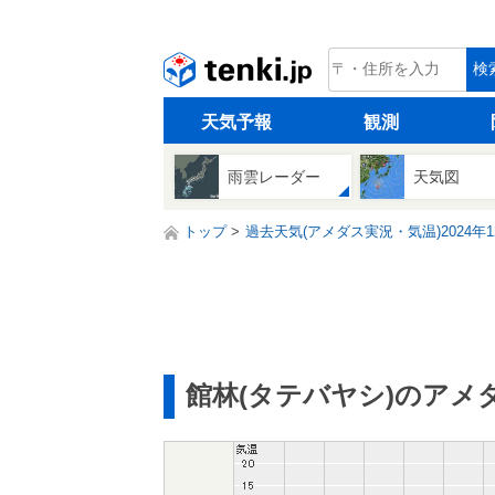
tenki.jp
検
天気予報
観測
雨雲レーダー
天気図
トップ
過去天気(アメダス実況・気温)2024年1
館林(タテバヤシ)のアメ