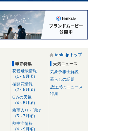
tenki.jpトップ
季節特集
天気ニュース
花粉飛散情報
気象予報士解説
(1～5月頃)
暮らしの話題
桜開花情報
放送局のニュース
(2～5月頃)
特集
GWの天気
(4～5月頃)
梅雨入り・明け
(5～7月頃)
熱中症情報
(4～9月頃)