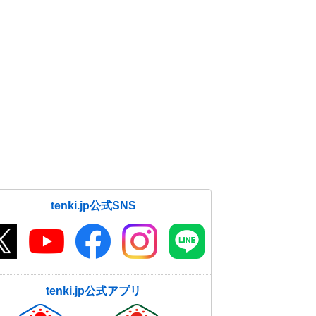
大晦日の近畿は風強まり雨の降る所
も 2025年初日の出は見られる所が
多そう
30日10:39
関東甲信 今日30日は広い範囲で穏
やかな晴天 大晦日～元日は風が強
め 山沿いは雪
30日09:09
大晦日から元日 北海道や東北、北
陸で雪が強まる 吹雪も 交通への
影響大
30日07:09
tenki.jp公式SNS
30日 日中は広く晴れ 日本海側の
雪もほとんどやむ 積雪の多い地域
は落雪など注意
30日05:50
tenki.jp公式アプリ