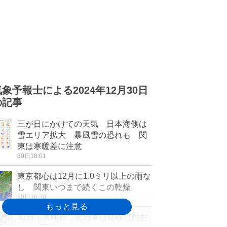
気象予報士による2024年12月30日
の記事
三が日にかけての天気 日本海側は
雪エリア拡大 暴風雪の恐れも 関
東は寒暖差に注意
30日18:01
東京都心は12月に1.0ミリ以上の雨な
し 関東いつまで続くこの乾燥
30日16:30
31日・大晦日 北日本は猛吹雪のお