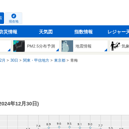
索
現在地
防災情報
天気図
指数情報
レジャー
PM2.5分布予測
地震情報
気
2月
30日
関東・甲信地方
東京都
青梅
(2024年12月30日)