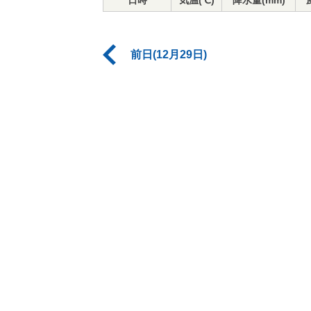
日時
気温(℃)
降水量(mm)
前日(12月29日)