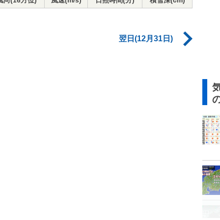
風向(16方位)
風速(m/s)
日照時間(分)
積雪深(cm)
翌日(12月31日)