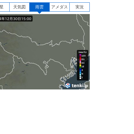
星
天気図
雨雲
アメダス
実況