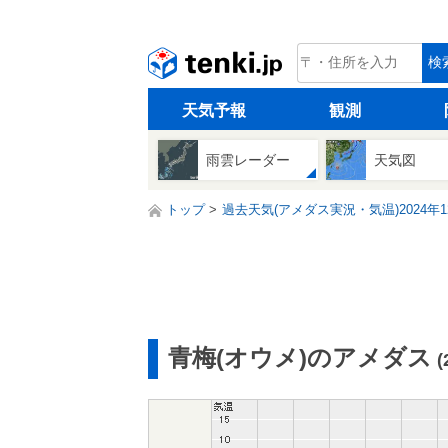
tenki.jp
検
天気予報
観測
雨雲レーダー
天気図
トップ
過去天気(アメダス実況・気温)2024年1
青梅(オウメ)のアメダス