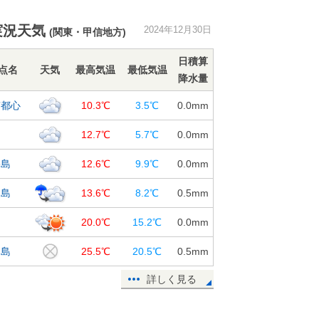
それ 関東など15℃超えも 夜は気
温低下で極寒
実況天気
2024年12月30日
30日15:57
(関東・甲信地方)
2025年「初日の出」 太平洋側を中
日積算
点名
天気
最高気温
最低気温
心に期待大 各地の初日の出の時刻
降水量
は?
京都心
30日15:00
10.3℃
3.5℃
0.0
mm
大晦日や年始の天気 初日の出の天
島
12.7℃
5.7℃
0.0
mm
気や時刻は? 東海地方の週間天気
30日13:39
宅島
12.6℃
9.9℃
0.0
mm
2024年 日本も世界も過去最も気温
丈島
13.6℃
8.2℃
0.5
mm
が高い年に 記録を大幅更新
30日12:17
島
20.0℃
15.2℃
0.0
mm
年末年始 北陸以北は雪や吹雪 関
鳥島
25.5℃
20.5℃
0.5
mm
東以西も風強まる 交通の乱れに注
意 2週間天気
詳しく見る
30日11:35