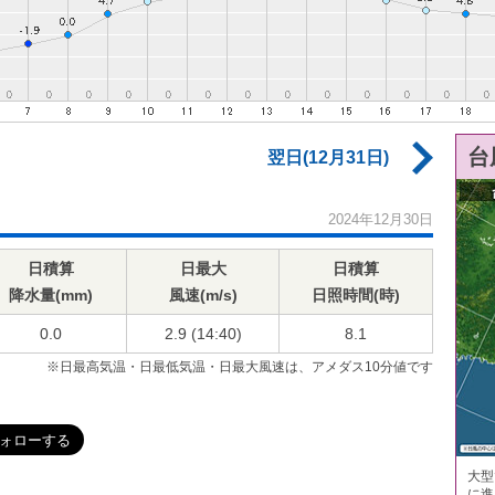
台
翌日(12月31日)
2024年12月30日
日積算
日最大
日積算
降水量(mm)
風速(m/s)
日照時間(時)
0.0
2.9 (14:40)
8.1
※日最高気温・日最低気温・日最大風速は、アメダス10分値です
大型
に進