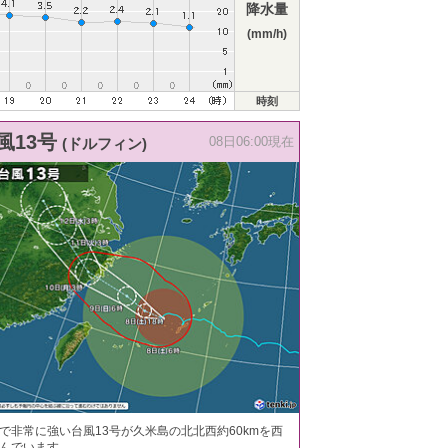
降水量
(mm/h)
時刻
風13号
(ドルフィン)
08日06:00現在
で非常に強い台風13号が久米島の北北西約60kmを西
んでいます