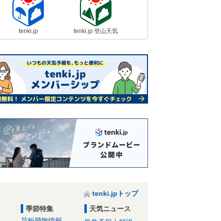
tenki.jp
tenki.jp 登山天気
tenki.jpトップ
季節特集
天気ニュース
花粉飛散情報