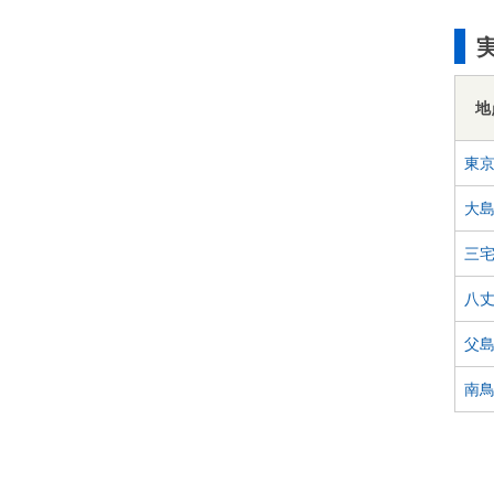
地
東
大
三
八
父
南