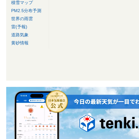
積雪マップ
PM2.5分布予測
世界の雨雲
雷(予報)
道路気象
黄砂情報