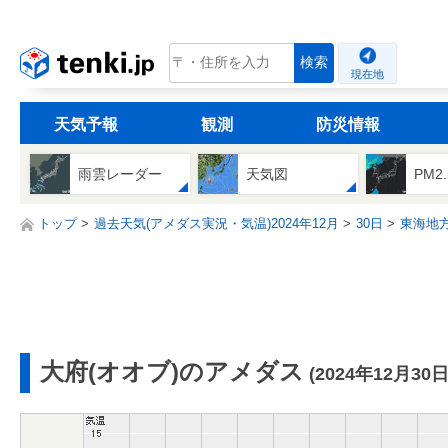
tenki.jp
検索
現在地
天気予報
観測
防災情報
雨雲レーダー
天気図
PM2
トップ
過去天気(アメダス実況・気温)2024年12月
30日
東海地
大府(オオブ)のアメダス
(2024年12月30日