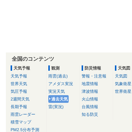
全国のコンテンツ
天気予報
観測
防災情報
天気図
天気予報
雨雲(過去)
警報・注意報
天気図
世界天気
アメダス実況
地震情報
気象衛星
気圧予報
実況天気
津波情報
世界衛星
2週間天気
過去天気
火山情報
長期予報
雷(実況)
台風情報
雨雲レーダー
知る防災
積雪マップ
PM2.5分布予測