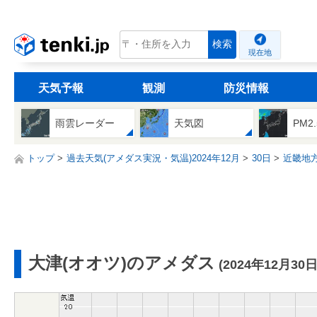
tenki.jp
検索
現在地
天気予報
観測
防災情報
雨雲レーダー
天気図
PM2
トップ
過去天気(アメダス実況・気温)2024年12月
30日
近畿地
大津(オオツ)のアメダス
(2024年12月30日