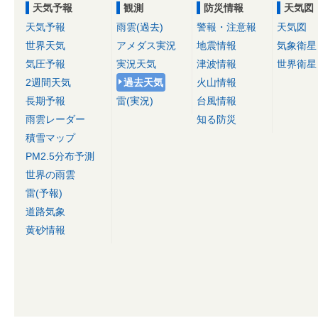
天気予報
観測
防災情報
天気図
天気予報
雨雲(過去)
警報・注意報
天気図
世界天気
アメダス実況
地震情報
気象衛星
気圧予報
実況天気
津波情報
世界衛星
2週間天気
過去天気
火山情報
長期予報
雷(実況)
台風情報
雨雲レーダー
知る防災
積雪マップ
PM2.5分布予測
世界の雨雲
雷(予報)
道路気象
黄砂情報