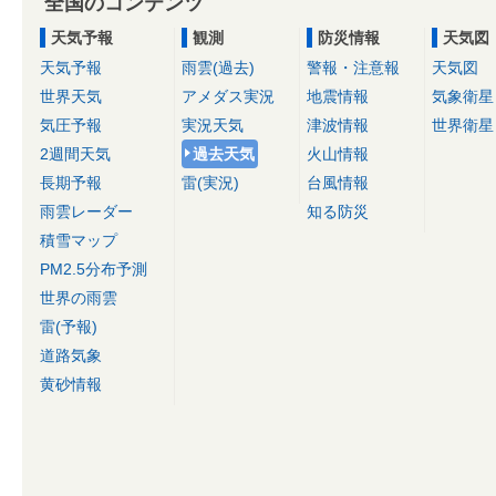
全国のコンテンツ
天気予報
観測
防災情報
天気図
天気予報
雨雲(過去)
警報・注意報
天気図
世界天気
アメダス実況
地震情報
気象衛星
気圧予報
実況天気
津波情報
世界衛星
2週間天気
過去天気
火山情報
長期予報
雷(実況)
台風情報
雨雲レーダー
知る防災
積雪マップ
PM2.5分布予測
世界の雨雲
雷(予報)
道路気象
黄砂情報