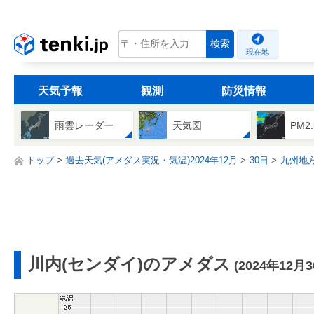
tenki.jp
検索
現在地
天気予報
観測
防災情報
雨雲レーダー
天気図
PM2
トップ
過去天気(アメダス実況・気温)2024年12月
30日
九州地
川内(センダイ)のアメダス
(2024年12月3