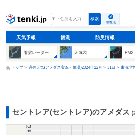
tenki.jp
検索
現在地
天気予報
観測
防災情報
雨雲レーダー
天気図
PM2
トップ
過去天気(アメダス実況・気温)2024年12月
31日
東海地
セントレア(セントレア)のアメダス
(