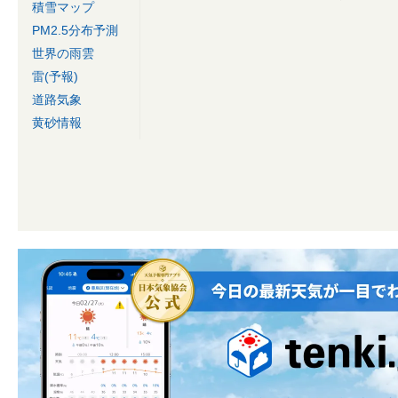
積雪マップ
PM2.5分布予測
世界の雨雲
雷(予報)
道路気象
黄砂情報