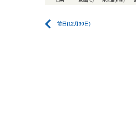
日時
気温(℃)
降水量(mm)
前日(12月30日)