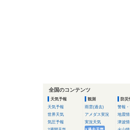
全国のコンテンツ
天気予報
観測
防災
天気予報
雨雲(過去)
警報・
世界天気
アメダス実況
地震情
気圧予報
実況天気
津波情
2週間天気
過去天気
火山情