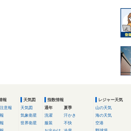
情報
天気図
指数情報
レジャー天気
注意報
天気図
通年
夏季
山の天気
報
気象衛星
洗濯
汗かき
海の天気
報
世界衛星
服装
不快
空港
報
お出かけ
冷房
野球場