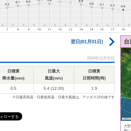
台
翌日(01月01日)
2024年12月31日
日積算
日最大
日積算
降水量(mm)
風速(m/s)
日照時間(時)
0.5
5.4 (12:20)
1.9
※日最高気温・日最低気温・日最大風速は、アメダス10分値です
大型
西に