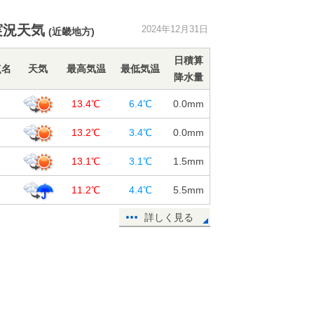
関東は気温15℃超えも 夜は北風強
まる 元日の朝にかけ冷え込む 初
実況天気
2024年12月31日
詣は防寒対策を
(近畿地方)
31日14:56
日積算
点名
天気
最高気温
最低気温
三が日は日本海側で雪続く 仕事始
降水量
め6日は太平洋側も広く雨 2週間天
戸
13.4℃
6.4℃
0.0
mm
気
31日12:25
路
13.2℃
3.4℃
0.0
mm
北海道や本州の日本海側に雪雲・雨
本
雲 北陸周辺で落雷も多数観測 今
13.1℃
3.1℃
1.5
mm
夜にかけて注意
岡
11.2℃
4.4℃
5.5
mm
31日11:59
詳しく見る
31日大晦日の夜 各地で寒さ厳し
く 初詣は万全な寒さ対策を
31日09:46
2025年の「初日の出」 太平洋側は
見られるチャンス 日の出時刻をチ
ェック