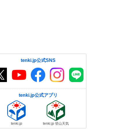
31日08:08
31日大晦日～1日元日 北～東日本
で荒れた天気 道路交通への影響も
31日06:31
tenki.jp公式SNS
tenki.jp公式アプリ
tenki.jp
tenki.jp 登山天気