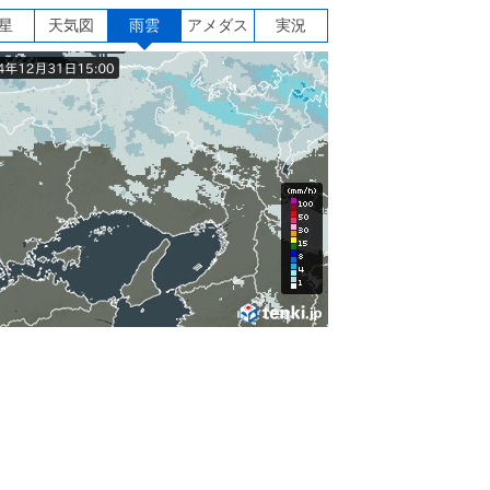
星
天気図
雨雲
アメダス
実況