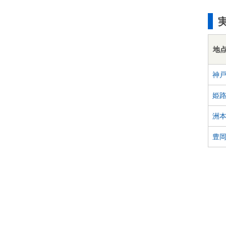
地
神
姫
洲
豊