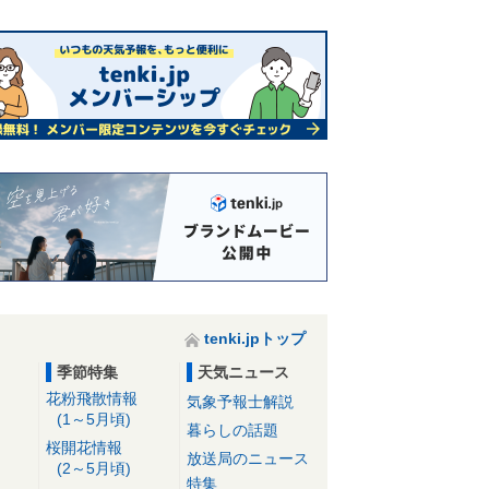
tenki.jpトップ
季節特集
天気ニュース
花粉飛散情報
気象予報士解説
(1～5月頃)
暮らしの話題
桜開花情報
放送局のニュース
(2～5月頃)
特集