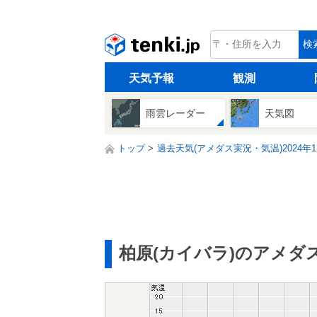
tenki.jp
検
天気予報
観測
雨雲レーダー
天気図
トップ
過去天気(アメダス実況・気温)2024年1
柏原(カイバラ)のアメダ