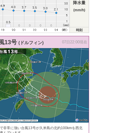
降水量
(mm/h)
時刻
風13号
(ドルフィン)
07日22:00現在
で非常に強い台風13号が久米島の北約100kmを西北
進んでいます