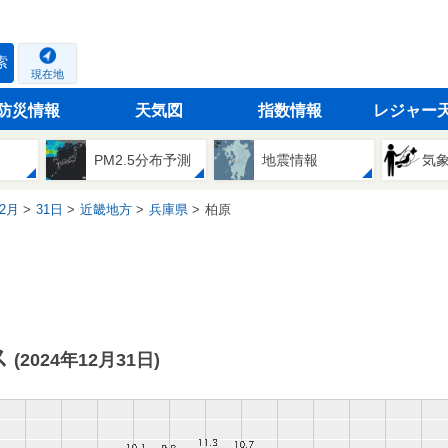
索
現在地
防災情報
天気図
指数情報
レジャー
PM2.5分布予測
地震情報
気
2月
31日
近畿地方
兵庫県
柏原
ス
(2024年12月31日)