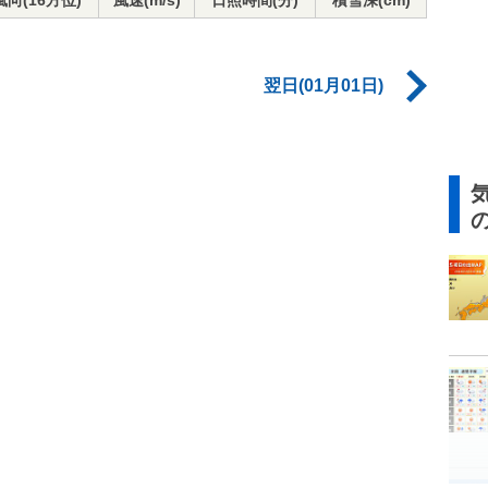
風向(16方位)
風速(m/s)
日照時間(分)
積雪深(cm)
翌日(01月01日)