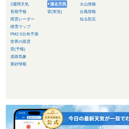
2週間天気
過去天気
火山情報
長期予報
雷(実況)
台風情報
雨雲レーダー
知る防災
積雪マップ
PM2.5分布予測
世界の雨雲
雷(予報)
道路気象
黄砂情報