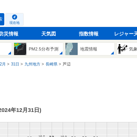
索
現在地
防災情報
天気図
指数情報
レジャー
PM2.5分布予測
地震情報
気
2月
31日
九州地方
長崎県
芦辺
(2024年12月31日)