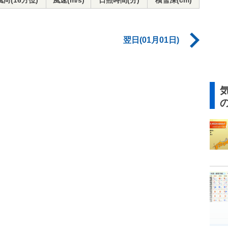
風向(16方位)
風速(m/s)
日照時間(分)
積雪深(cm)
翌日(01月01日)