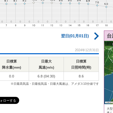
台
翌日(01月01日)
2024年12月31日
日積算
日最大
日積算
降水量(mm)
風速(m/s)
日照時間(時)
0.0
6.8 (04:30)
8.6
※日最高気温・日最低気温・日最大風速は、アメダス10分値です
大型
進ん