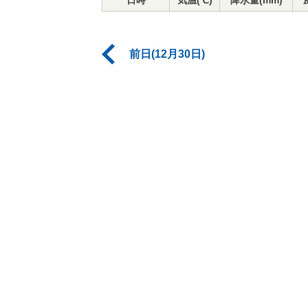
日時
気温(℃)
降水量(mm)
前日(12月30日)