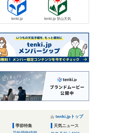
tenki.jp
tenki.jp 登山天気
tenki.jpトップ
季節特集
天気ニュース
花粉飛散情報