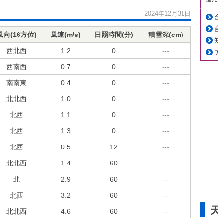
2024年12月31日
風向(16方位)
風速(m/s)
日照時間(分)
積雪深(cm)
西北西
1.2
0
---
西南西
0.7
0
---
南南東
0.4
0
---
北北西
1.0
0
---
北西
1.1
0
---
北西
1.3
0
---
北西
0.5
12
---
北北西
1.4
60
---
北
2.9
60
---
北西
3.2
60
---
北北西
4.6
60
---