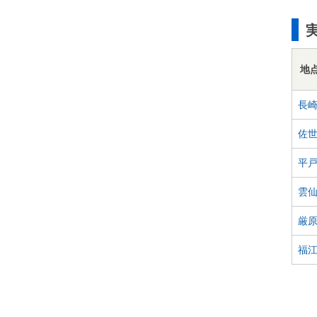
地
長
佐
平
雲
厳
福