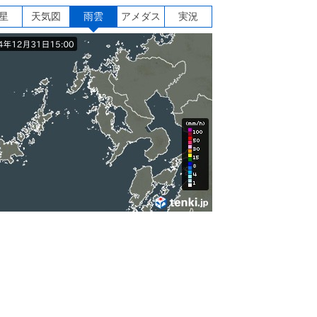
星
天気図
雨雲
アメダス
実況