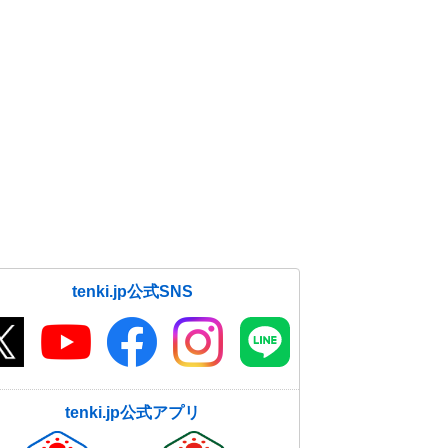
31日08:08
31日大晦日～1日元日 北～東日本
で荒れた天気 道路交通への影響も
31日06:31
tenki.jp公式SNS
tenki.jp公式アプリ