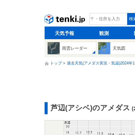
tenki.jp
検
天気予報
観測
雨雲レーダー
天気図
トップ
過去天気(アメダス実況・気温)2024年1
芦辺(アシベ)のアメダス