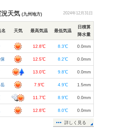
関東は気温15℃超えも 夜は北風強
まる 元日の朝にかけ冷え込む 初
実況天気
2024年12月31日
詣は防寒対策を
(九州地方)
31日14:56
日積算
点名
天気
最高気温
最低気温
三が日は日本海側で雪続く 仕事始
降水量
め6日は太平洋側も広く雨 2週間天
崎
12.8℃
8.3℃
0.0
mm
気
31日12:25
世保
12.5℃
8.2℃
0.0
mm
北海道や本州の日本海側に雪雲・雨
戸
雲 北陸周辺で落雷も多数観測 今
13.0℃
9.8℃
0.0
mm
夜にかけて注意
仙岳
7.9℃
4.9℃
1.5
mm
31日11:59
31日大晦日の夜 各地で寒さ厳し
原
11.7℃
8.9℃
0.0
mm
く 初詣は万全な寒さ対策を
江
12.8℃
8.0℃
0.0
mm
31日09:46
2025年の「初日の出」 太平洋側は
詳しく見る
見られるチャンス 日の出時刻をチ
ェック