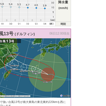
降水量
(mm/h)
時刻
風13号
(ドルフィン)
06日12:00現在
で強い台風13号が南大東島の東北東約220kmを西に
でいます