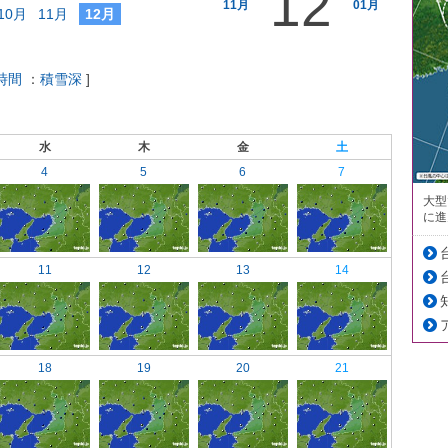
12
11月
01月
10月
11月
12月
時間
：
積雪深
]
水
木
金
土
4
5
6
7
大型
に進
11
12
13
14
18
19
20
21