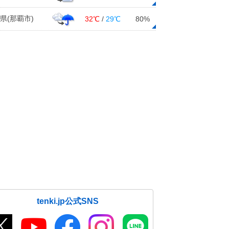
県(那覇市)
32℃
/
29℃
80%
tenki.jp公式SNS