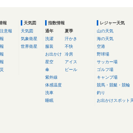
情報
天気図
指数情報
レジャー天気
注意報
天気図
通年
夏季
山の天気
報
気象衛星
洗濯
汗かき
海の天気
報
世界衛星
服装
不快
空港
報
お出かけ
冷房
野球場
報
星空
アイス
サッカー場
災
傘
ビール
ゴルフ場
紫外線
キャンプ場
体感温度
競馬・競艇・競輪
洗車
釣り
睡眠
お出かけスポット