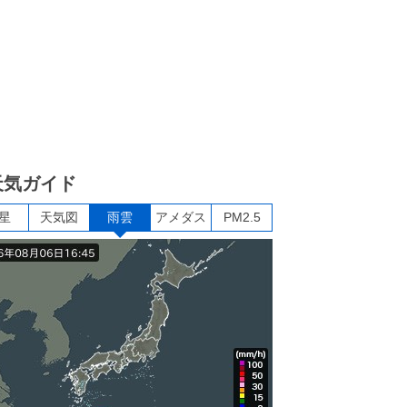
天気ガイド
星
天気図
雨雲
アメダス
PM2.5