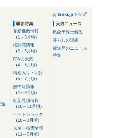
tenki.jpトップ
季節特集
天気ニュース
花粉飛散情報
気象予報士解説
(1～5月頃)
暮らしの話題
桜開花情報
放送局のニュース
(2～5月頃)
特集
GWの天気
(4～5月頃)
梅雨入り・明け
(5～7月頃)
熱中症情報
(4～9月頃)
紅葉見頃情報
天気
(10～11月頃)
ヒートショック
(10～3月頃)
スキー積雪情報
(11～5月頃)