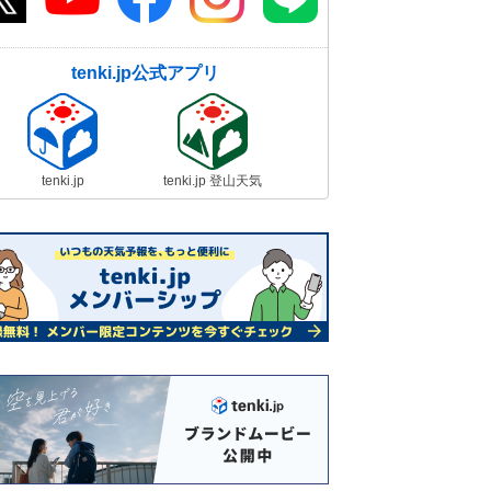
tenki.jp公式アプリ
tenki.jp
tenki.jp 登山天気