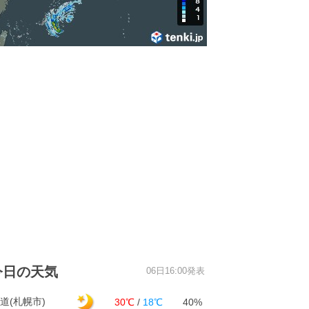
今日の天気
06日16:00発表
道(札幌市)
30℃
/
18℃
40%