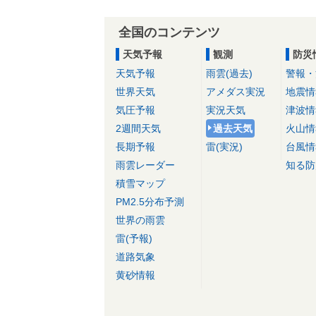
全国のコンテンツ
天気予報
観測
防災
天気予報
雨雲(過去)
警報・
世界天気
アメダス実況
地震情
気圧予報
実況天気
津波情
2週間天気
過去天気
火山情
長期予報
雷(実況)
台風情
雨雲レーダー
知る防
積雪マップ
PM2.5分布予測
世界の雨雲
雷(予報)
道路気象
黄砂情報