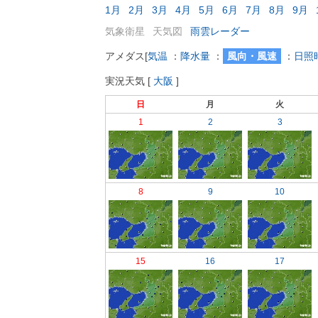
1月
2月
3月
4月
5月
6月
7月
8月
9月
気象衛星
天気図
雨雲レーダー
アメダス
[
気温
：
降水量
：
風向・風速
：
日照
実況天気
[
大阪
]
日
月
火
1
2
3
8
9
10
15
16
17