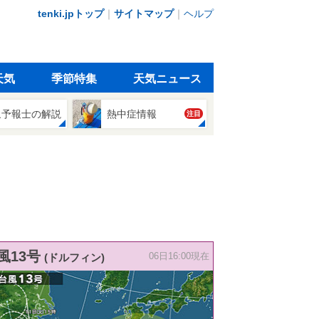
tenki.jpトップ
｜
サイトマップ
｜
ヘルプ
天気
季節特集
天気ニュース
象予報士の解説
熱中症情報
注目
風13号
(ドルフィン)
06日16:00現在