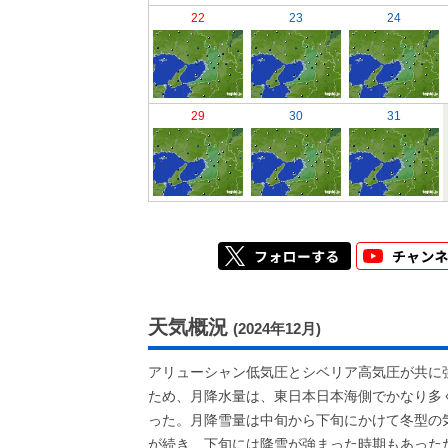
22
23
24
29
30
31
天気概況
(2024年12月)
アリューシャン低気圧とシベリア高気圧が共に
ため、月降水量は、東日本日本海側でかなり多
った。月降雪量は中旬から下旬にかけて冬型の
が続き、下旬には降雪が強まった時期もあった