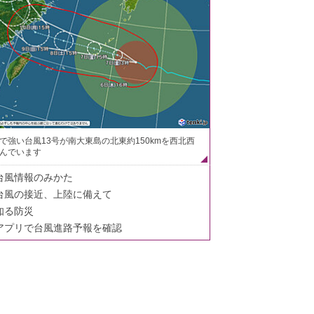
で強い台風13号が南大東島の北東約150kmを西北西
んでいます
台風情報のみかた
台風の接近、上陸に備えて
知る防災
アプリで台風進路予報を確認