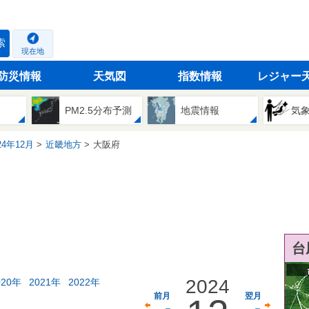
索
現在地
防災情報
天気図
指数情報
レジャー
PM2.5分布予測
地震情報
気
24年12月
近畿地方
大阪府
台
2024
020年
2021年
2022年
前月
翌月