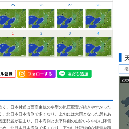
25
26
27
28
1
2
3
4
衛
強く、日本付近は西高東低の冬型の気圧配置が続きやすかった
く、北日本日本海側で多くなり、上旬には大雨となった所もあ
気圧配置が強まり、日本海側と太平洋側の山沿いを中心に降雪
ため、北日本日本海側で多くなり、下旬には記録的な降雪や積