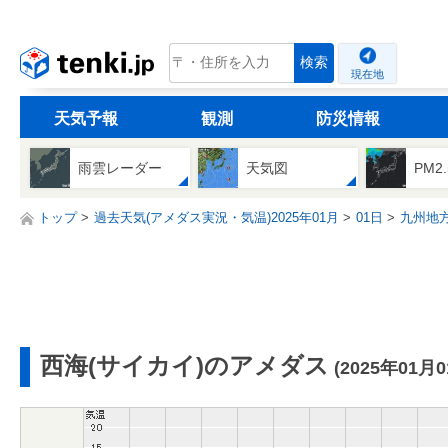
tenki.jp
検索
現在地
天気予報
観測
防災情報
雨雲レーダー
天気図
PM2
トップ
過去天気(アメダス実況・気温)2025年01月
01日
九州地
西海(サイカイ)のアメダス
(2025年01月0