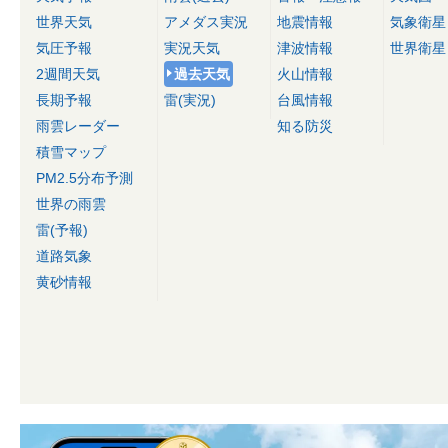
世界天気
アメダス実況
地震情報
気象衛星
気圧予報
実況天気
津波情報
世界衛星
2週間天気
過去天気
火山情報
長期予報
雷(実況)
台風情報
雨雲レーダー
知る防災
積雪マップ
PM2.5分布予測
世界の雨雲
雷(予報)
道路気象
黄砂情報