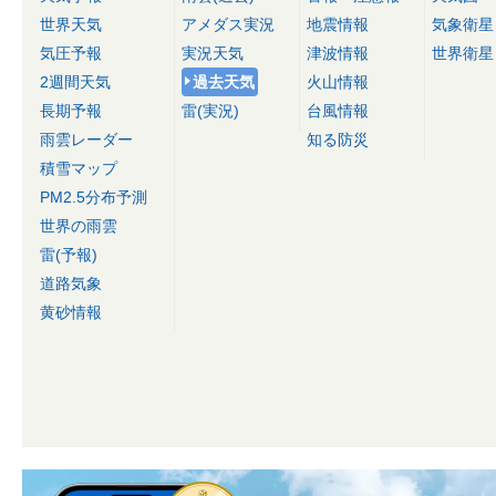
世界天気
アメダス実況
地震情報
気象衛星
気圧予報
実況天気
津波情報
世界衛星
2週間天気
過去天気
火山情報
長期予報
雷(実況)
台風情報
雨雲レーダー
知る防災
積雪マップ
PM2.5分布予測
世界の雨雲
雷(予報)
道路気象
黄砂情報