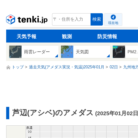
tenki.jp
検索
現在地
天気予報
観測
防災情報
雨雲レーダー
天気図
PM2
トップ
過去天気(アメダス実況・気温)2025年01月
02日
九州地
芦辺(アシベ)のアメダス
(2025年01月02日