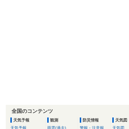
全国のコンテンツ
天気予報
観測
防災情報
天気図
天気予報
雨雲(過去)
警報・注意報
天気図