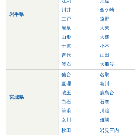
江刺
荒屋
川井
金ケ崎
岩手県
二戸
遠野
岩泉
大東
山形
大槌
千厩
小本
普代
山田
釜石
大船渡
仙台
名取
亘理
新川
蔵王
鹿島台
宮城県
白石
石巻
筆甫
川渡
女川
雄勝
秋田
岩見三内