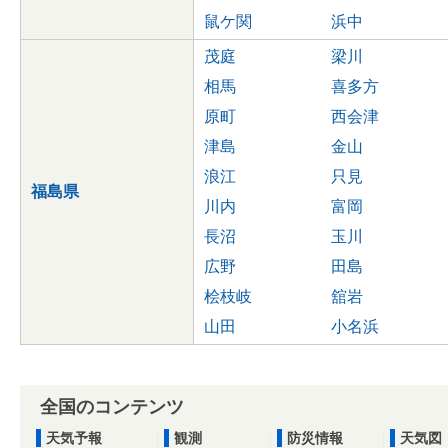
鼠ケ関
浜中
茂庭
梁川
相馬
喜多方
原町
西会津
津島
金山
浪江
只見
福島県
川内
富岡
長沼
玉川
広野
田島
桧枝岐
舘岩
山田
小名浜
全国のコンテンツ
天気予報
観測
防災情報
天気図