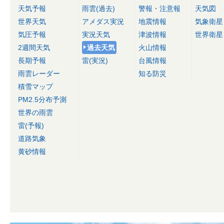
天気予報
雨雲(過去)
警報・注意報
天気図
世界天気
アメダス実況
地震情報
気象衛星
気圧予報
実況天気
津波情報
世界衛星
2週間天気
過去天気
火山情報
長期予報
雷(実況)
台風情報
雨雲レーダー
知る防災
積雪マップ
PM2.5分布予測
世界の雨雲
雷(予報)
道路気象
黄砂情報