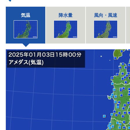
気温
降水量
風向・風速