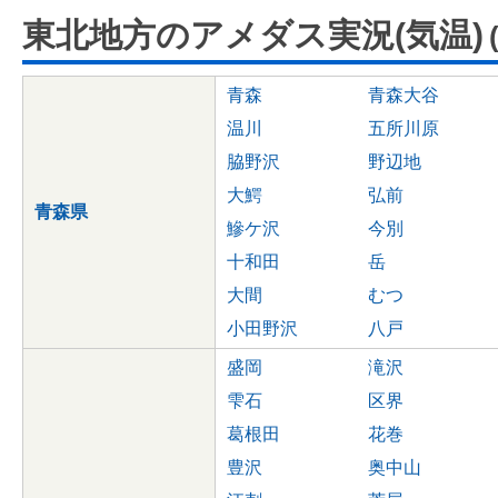
東北地方のアメダス実況(気温)
青森
青森大谷
温川
五所川原
脇野沢
野辺地
大鰐
弘前
青森県
鰺ケ沢
今別
十和田
岳
大間
むつ
小田野沢
八戸
盛岡
滝沢
雫石
区界
葛根田
花巻
豊沢
奥中山