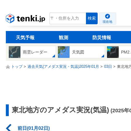
tenki.jp
検索
現在地
天気予報
観測
防災情報
雨雲レーダー
天気図
PM2
トップ
過去天気(アメダス実況・気温)2025年01月
03日
東北地
東北地方のアメダス実況(気温)
(2025年
前日(01月02日)