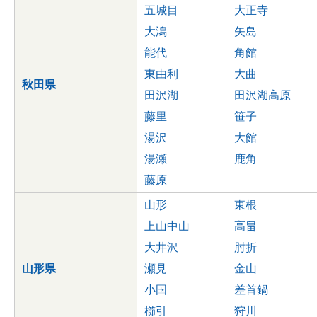
五城目
大正寺
大潟
矢島
能代
角館
東由利
大曲
秋田県
田沢湖
田沢湖高原
藤里
笹子
湯沢
大館
湯瀬
鹿角
藤原
山形
東根
上山中山
高畠
大井沢
肘折
山形県
瀬見
金山
小国
差首鍋
櫛引
狩川