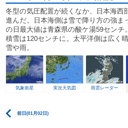
冬型の気圧配置が続くなか、日本海西
進んだ。日本海側は雪で降り方の強まっ
の日最大値は青森県の酸ケ湯59センチ
積雪は120センチに。太平洋側は広く
雪や雨。
気象衛星
実況天気図
雨雲レーダー
前日(01月02日)