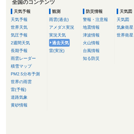
全国のコンテンツ
天気予報
観測
防災情報
天気図
天気予報
雨雲(過去)
警報・注意報
天気図
世界天気
アメダス実況
地震情報
気象衛星
気圧予報
実況天気
津波情報
世界衛星
2週間天気
過去天気
火山情報
長期予報
雷(実況)
台風情報
雨雲レーダー
知る防災
積雪マップ
PM2.5分布予測
世界の雨雲
雷(予報)
道路気象
黄砂情報