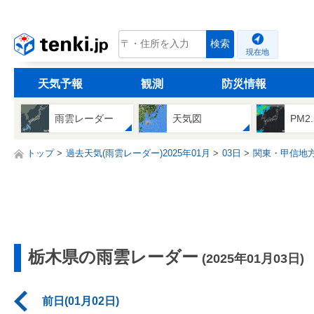
tenki.jp
検索
現在地
天気予報
観測
防災情報
雨雲レーダー
天気図
PM2
トップ
過去天気(雨雲レーダー)2025年01月
03日
関東・甲信地
栃木県の雨雲レーダー
(2025年01月03日)
前日(01月02日)