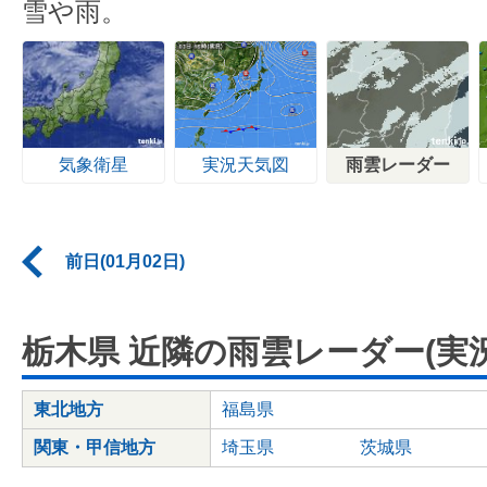
雪や雨。
気象衛星
実況天気図
雨雲レーダー
前日(01月02日)
栃木県 近隣の雨雲レーダー(実況
東北地方
福島県
関東・甲信地方
埼玉県
茨城県