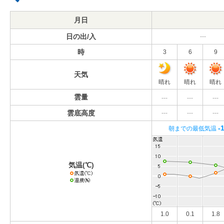
月日
日の出/入
---
時
3
6
9
天気
晴れ
晴れ
晴れ
雲量
---
---
---
雲底高度
---
---
---
-
朝までの最低気温
気温(℃)
1.0
0.1
1.8