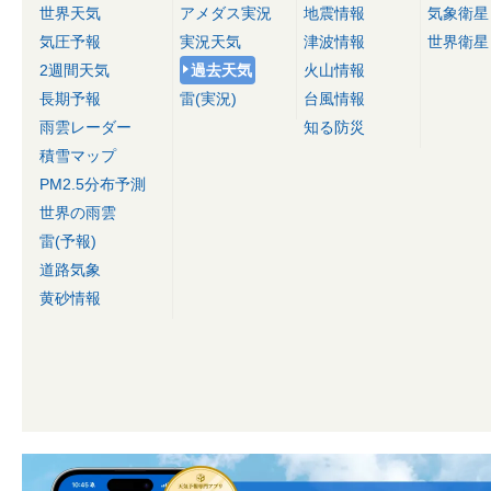
世界天気
アメダス実況
地震情報
気象衛星
気圧予報
実況天気
津波情報
世界衛星
2週間天気
過去天気
火山情報
長期予報
雷(実況)
台風情報
雨雲レーダー
知る防災
積雪マップ
PM2.5分布予測
世界の雨雲
雷(予報)
道路気象
黄砂情報