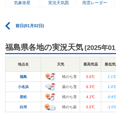
気象衛星
実況天気図
雨雲レーダー
前日(01月02日)
福島県各地の実況天気
(2025年0
地点名
天気
最高気温
最低気
福島
晴のち雪
5.6℃
1.1
小名浜
曇のち雪
6.3℃
1.0
若松
晴のち雪
4.2℃
-0.8
白河
晴のち曇
5.5℃
-1.0