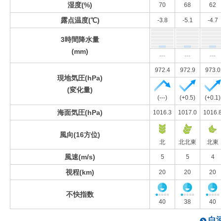
湿度(%)
70
68
62
露点温度(℃)
-3.8
-5.1
-4.7
3時間降水量
(mm)
---
---
---
972.4
972.9
973.0
現地気圧(hPa)
(変化量)
(---)
(+0.5)
(+0.1)
海面気圧(hPa)
1016.3
1017.0
1016.
風向(16方位)
北
北北東
北東
風速(m/s)
5
5
4
視程(km)
20
20
20
不快指数
40
38
40
白河