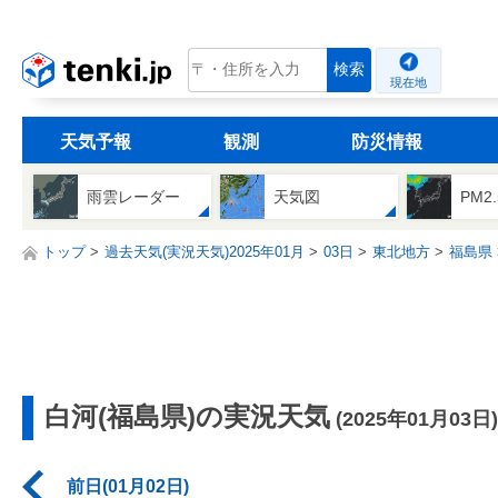
tenki.jp
検索
現在地
天気予報
観測
防災情報
雨雲レーダー
天気図
PM2
トップ
過去天気(実況天気)2025年01月
03日
東北地方
福島県
白河(福島県)の実況天気
(2025年01月03日)
前日(01月02日)